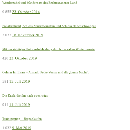
Wandernadel und Wanderpass des Bechtesgadener Land
9.855
23. Oktober 2014
Pöllatschlucht, Schloss Neuschwanstein und Schloss Hohenschwangau
2.037
18. November 2019
Mit der richtigen Outdoorbekleidung durch die kalten Wintermonate
420
23. Oktober 2019
Colmar im Elsass – Altstadt, Petite Venise und die „bunte Nacht“.
581
15. Juli 2019
Die Kraft, die ihn nach oben trägt
914
11. Juli 2019
Trainingstipp – Bergablaufen
1.032
9. Mai 2019