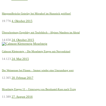
Hängeseilbrücke Geierlay bei Mörsdorf im Hunsrück geöffnet!
19.776
4. Oktober 2015
Überschreitung Engelsley mit Teufelsloch – Alpines Wandern im Ahrtal
14.658
24. Oktober 2015
Calmont Klettersteig – Die Moselsteig Etappe mit Nervenkitzel
14.123
24. Mai 2015
Der Weissensee bei Füssen – Immer wieder eine Umrundung wert
12.305
20. Februar 2017
Moselsteig Etappe 11 – Unterwegs von Bernkastel-Kues nach Ürzig
11.389
27. August 2016