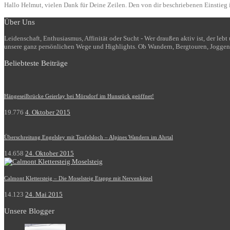
Hallo Helmut, vielen Dank für Deine Zeilen. Den von dir beschriebenen Einstieg i
Über Uns
Leidenschaft, Enthusiasmus, Affinität oder Sucht - Wer draußen aktiv ist, der le
unsere ganz persönlichen Wege und Highlights. Ob Wandern, Bergtouren, Joggen
Beliebteste Beiträge
Hängeseilbrücke Geierlay bei Mörsdorf im Hunsrück geöffnet!
19.776
4. Oktober 2015
Überschreitung Engelsley mit Teufelsloch – Alpines Wandern im Ahrtal
14.658
24. Oktober 2015
Calmont Klettersteig – Die Moselsteig Etappe mit Nervenkitzel
14.123
24. Mai 2015
Unsere Blogger