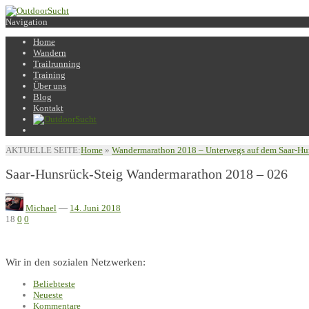
Navigation
Home
Wandern
Trailrunning
Training
Über uns
Blog
Kontakt
AKTUELLE SEITE:
Home
»
Wandermarathon 2018 – Unterwegs auf dem Saar-Hu
Saar-Hunsrück-Steig Wandermarathon 2018 – 026
Michael
—
14. Juni 2018
18
0
0
Wir in den sozialen Netzwerken:
Beliebteste
Neueste
Kommentare