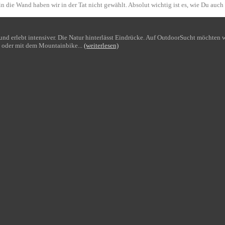
n die Wand haben wir in der Tat nicht gewählt. Absolut wichtig ist es, wie Du auch
bt und erlebt intensiver. Die Natur hinterlässt Eindrücke. Auf OutdoorSucht möchte
 oder mit dem Mountainbike...
(weiterlesen)