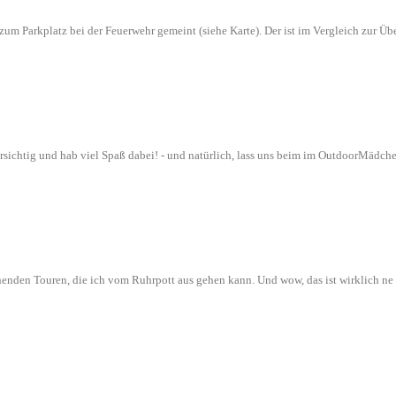
n zum Parkplatz bei der Feuerwehr gemeint (siehe Karte). Der ist im Vergleich zur
orsichtig und hab viel Spaß dabei! - und natürlich, lass uns beim im OutdoorMädch
nenden Touren, die ich vom Ruhrpott aus gehen kann. Und wow, das ist wirklich n