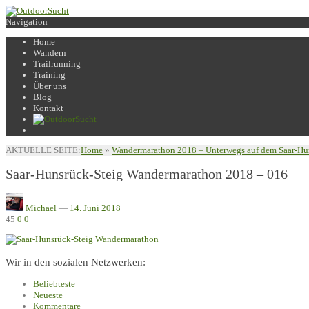
Navigation
Home
Wandern
Trailrunning
Training
Über uns
Blog
Kontakt
AKTUELLE SEITE:
Home
»
Wandermarathon 2018 – Unterwegs auf dem Saar-Hu
Saar-Hunsrück-Steig Wandermarathon 2018 – 016
Michael
—
14. Juni 2018
45
0
0
Wir in den sozialen Netzwerken:
Beliebteste
Neueste
Kommentare