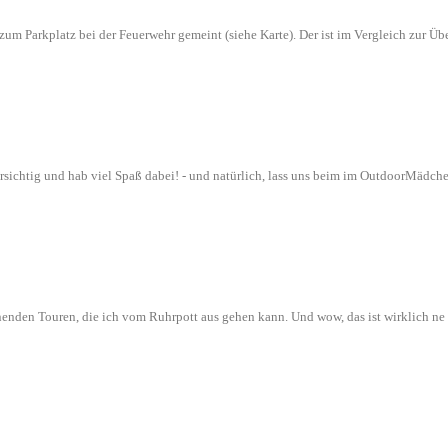
n zum Parkplatz bei der Feuerwehr gemeint (siehe Karte). Der ist im Vergleich zur
orsichtig und hab viel Spaß dabei! - und natürlich, lass uns beim im OutdoorMädch
nenden Touren, die ich vom Ruhrpott aus gehen kann. Und wow, das ist wirklich n