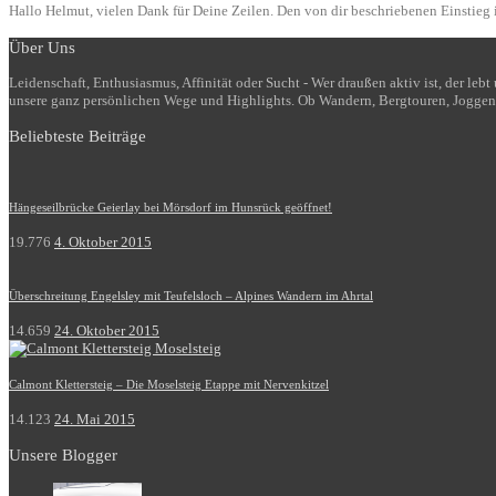
Hallo Helmut, vielen Dank für Deine Zeilen. Den von dir beschriebenen Einstieg i
Über Uns
Leidenschaft, Enthusiasmus, Affinität oder Sucht - Wer draußen aktiv ist, der le
unsere ganz persönlichen Wege und Highlights. Ob Wandern, Bergtouren, Joggen
Beliebteste Beiträge
Hängeseilbrücke Geierlay bei Mörsdorf im Hunsrück geöffnet!
19.776
4. Oktober 2015
Überschreitung Engelsley mit Teufelsloch – Alpines Wandern im Ahrtal
14.659
24. Oktober 2015
Calmont Klettersteig – Die Moselsteig Etappe mit Nervenkitzel
14.123
24. Mai 2015
Unsere Blogger