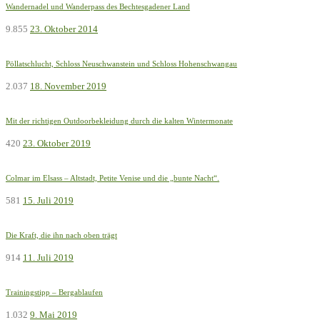
Wandernadel und Wanderpass des Bechtesgadener Land
9.855
23. Oktober 2014
Pöllatschlucht, Schloss Neuschwanstein und Schloss Hohenschwangau
2.037
18. November 2019
Mit der richtigen Outdoorbekleidung durch die kalten Wintermonate
420
23. Oktober 2019
Colmar im Elsass – Altstadt, Petite Venise und die „bunte Nacht“.
581
15. Juli 2019
Die Kraft, die ihn nach oben trägt
914
11. Juli 2019
Trainingstipp – Bergablaufen
1.032
9. Mai 2019