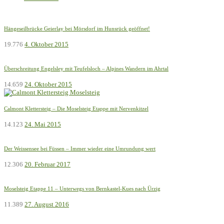
Hängeseilbrücke Geierlay bei Mörsdorf im Hunsrück geöffnet!
19.776
4. Oktober 2015
Überschreitung Engelsley mit Teufelsloch – Alpines Wandern im Ahrtal
14.659
24. Oktober 2015
Calmont Klettersteig – Die Moselsteig Etappe mit Nervenkitzel
14.123
24. Mai 2015
Der Weissensee bei Füssen – Immer wieder eine Umrundung wert
12.306
20. Februar 2017
Moselsteig Etappe 11 – Unterwegs von Bernkastel-Kues nach Ürzig
11.389
27. August 2016