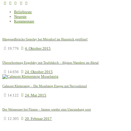
Beliebteste
Neueste
Kommentare
Hängeseilbrücke Geierlay bei Mörsdorf im Hunsrück geöffnet!
19.776
4. Oktober 2015
Überschreitung Engelsley mit Teufelsloch – Alpines Wandern im Ahrtal
14.656
24. Oktober 2015
Calmont Klettersteig – Die Moselsteig Etappe mit Nervenkitzel
14.122
24. Mai 2015
Der Weissensee bei Füssen – Immer wieder eine Umrundung wert
12.305
20. Februar 2017