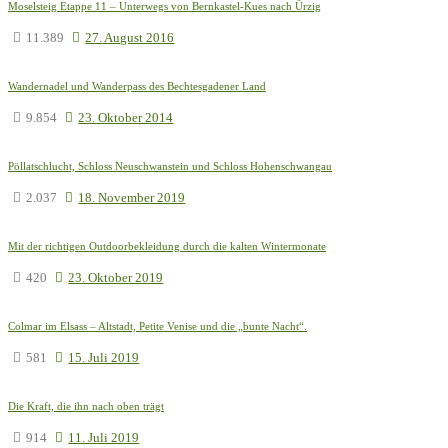
Moselsteig Etappe 11 – Unterwegs von Bernkastel-Kues nach Ürzig
11.389
27. August 2016
Wandernadel und Wanderpass des Bechtesgadener Land
9.854
23. Oktober 2014
Pöllatschlucht, Schloss Neuschwanstein und Schloss Hohenschwangau
2.037
18. November 2019
Mit der richtigen Outdoorbekleidung durch die kalten Wintermonate
420
23. Oktober 2019
Colmar im Elsass – Altstadt, Petite Venise und die „bunte Nacht“.
581
15. Juli 2019
Die Kraft, die ihn nach oben trägt
914
11. Juli 2019