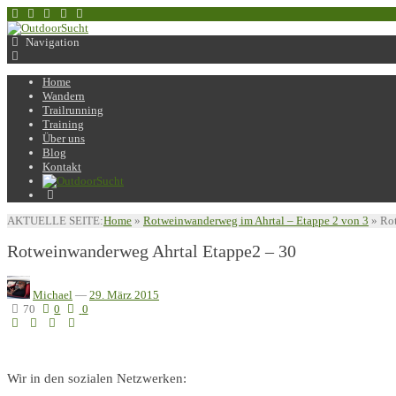
Navigation
Home
Wandern
Trailrunning
Training
Über uns
Blog
Kontakt
AKTUELLE SEITE:
Home
»
Rotweinwanderweg im Ahrtal – Etappe 2 von 3
»
Ro
Rotweinwanderweg Ahrtal Etappe2 – 30
Michael
—
29. März 2015
70
0
0
Wir in den sozialen Netzwerken: