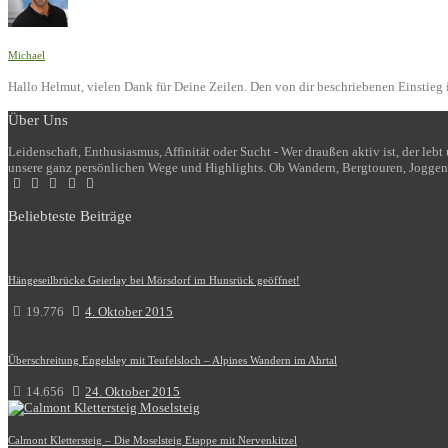
Michael
Hallo Helmut, vielen Dank für Deine Zeilen. Den von dir beschriebenen Einstieg i
Über Uns
Leidenschaft, Enthusiasmus, Affinität oder Sucht - Wer draußen aktiv ist, der le
unsere ganz persönlichen Wege und Highlights. Ob Wandern, Bergtouren, Joggen
Beliebteste Beiträge
Hängeseilbrücke Geierlay bei Mörsdorf im Hunsrück geöffnet!
19.776
4. Oktober 2015
Überschreitung Engelsley mit Teufelsloch – Alpines Wandern im Ahrtal
14.656
24. Oktober 2015
Calmont Klettersteig – Die Moselsteig Etappe mit Nervenkitzel