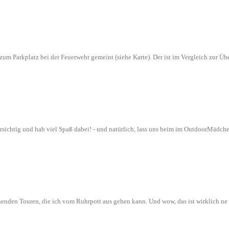
n zum Parkplatz bei der Feuerwehr gemeint (siehe Karte). Der ist im Vergleich zur
orsichtig und hab viel Spaß dabei! - und natürlich, lass uns beim im OutdoorMädch
nenden Touren, die ich vom Ruhrpott aus gehen kann. Und wow, das ist wirklich n