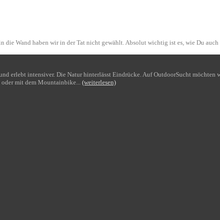
n die Wand haben wir in der Tat nicht gewählt. Absolut wichtig ist es, wie Du auch
bt und erlebt intensiver. Die Natur hinterlässt Eindrücke. Auf OutdoorSucht möchte
 oder mit dem Mountainbike...
(weiterlesen)