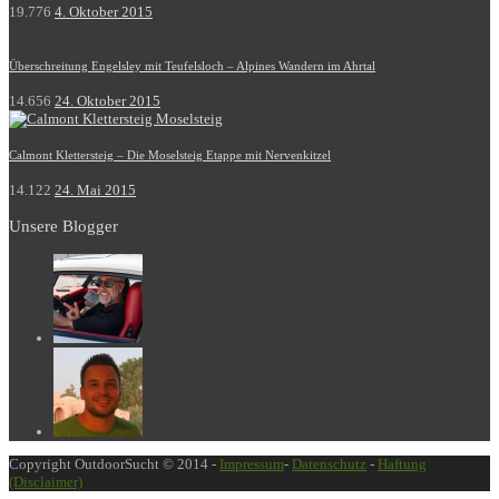
19.776
4. Oktober 2015
Überschreitung Engelsley mit Teufelsloch – Alpines Wandern im Ahrtal
14.656
24. Oktober 2015
Calmont Klettersteig – Die Moselsteig Etappe mit Nervenkitzel
14.122
24. Mai 2015
Unsere Blogger
Copyright OutdoorSucht © 2014 -
Impressum
-
Datenschutz
-
Haftung
(Disclaimer)