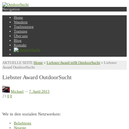
Navigation
Home
Wandern
Trailrunning
Training
Über uns
Blog
Kontakt
AKTUELLE SEITE:
Home
»
Liebster Award trifft OutdoorSucht
»
Liebster
Award OutdoorSucht
Liebster Award OutdoorSucht
Michael
—
7. April 2015
23
0
0
Wir in den sozialen Netzwerken:
Beliebteste
Neueste