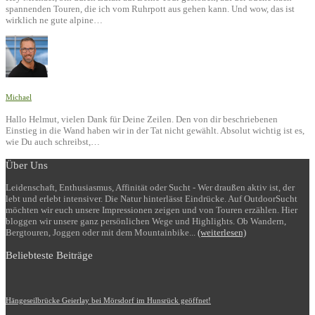
spannenden Touren, die ich vom Ruhrpott aus gehen kann. Und wow, das ist
wirklich ne gute alpine…
Michael
Hallo Helmut, vielen Dank für Deine Zeilen. Den von dir beschriebenen
Einstieg in die Wand haben wir in der Tat nicht gewählt. Absolut wichtig ist es,
wie Du auch schreibst,…
Über Uns
Leidenschaft, Enthusiasmus, Affinität oder Sucht - Wer draußen aktiv ist, der
lebt und erlebt intensiver. Die Natur hinterlässt Eindrücke. Auf OutdoorSucht
möchten wir euch unsere Impressionen zeigen und von Touren erzählen. Hier
bloggen wir unsere ganz persönlichen Wege und Highlights. Ob Wandern,
Bergtouren, Joggen oder mit dem Mountainbike...
(weiterlesen)
Beliebteste Beiträge
Hängeseilbrücke Geierlay bei Mörsdorf im Hunsrück geöffnet!