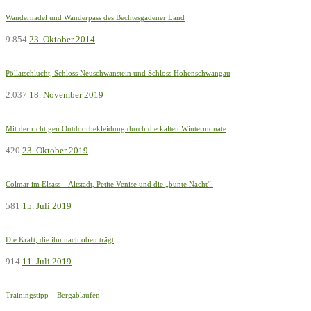
Wandernadel und Wanderpass des Bechtesgadener Land
9.854
23. Oktober 2014
Pöllatschlucht, Schloss Neuschwanstein und Schloss Hohenschwangau
2.037
18. November 2019
Mit der richtigen Outdoorbekleidung durch die kalten Wintermonate
420
23. Oktober 2019
Colmar im Elsass – Altstadt, Petite Venise und die „bunte Nacht“.
581
15. Juli 2019
Die Kraft, die ihn nach oben trägt
914
11. Juli 2019
Trainingstipp – Bergablaufen