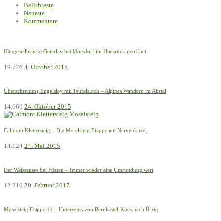
Beliebteste
Neueste
Kommentare
Hängeseilbrücke Geierlay bei Mörsdorf im Hunsrück geöffnet!
19.776
4. Oktober 2015
Überschreitung Engelsley mit Teufelsloch – Alpines Wandern im Ahrtal
14.660
24. Oktober 2015
Calmont Klettersteig – Die Moselsteig Etappe mit Nervenkitzel
14.124
24. Mai 2015
Der Weissensee bei Füssen – Immer wieder eine Umrundung wert
12.310
20. Februar 2017
Moselsteig Etappe 11 – Unterwegs von Bernkastel-Kues nach Ürzig