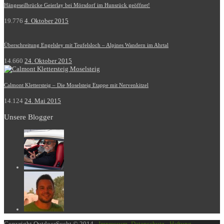
Hängeseilbrücke Geierlay bei Mörsdorf im Hunsrück geöffnet!
19.776
4. Oktober 2015
Überschreitung Engelsley mit Teufelsloch – Alpines Wandern im Ahrtal
14.660
24. Oktober 2015
Calmont Klettersteig – Die Moselsteig Etappe mit Nervenkitzel
14.124
24. Mai 2015
Unsere Blogger
Copyright OutdoorSucht © 2014 -
Impressum
-
Datenschutz
-
Haftung