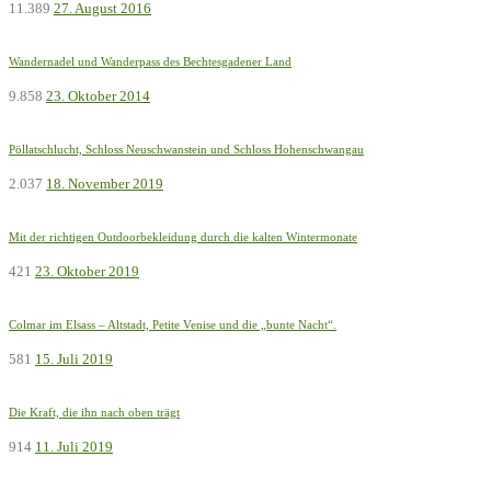
11.389
27. August 2016
Wandernadel und Wanderpass des Bechtesgadener Land
9.858
23. Oktober 2014
Pöllatschlucht, Schloss Neuschwanstein und Schloss Hohenschwangau
2.037
18. November 2019
Mit der richtigen Outdoorbekleidung durch die kalten Wintermonate
421
23. Oktober 2019
Colmar im Elsass – Altstadt, Petite Venise und die „bunte Nacht“.
581
15. Juli 2019
Die Kraft, die ihn nach oben trägt
914
11. Juli 2019