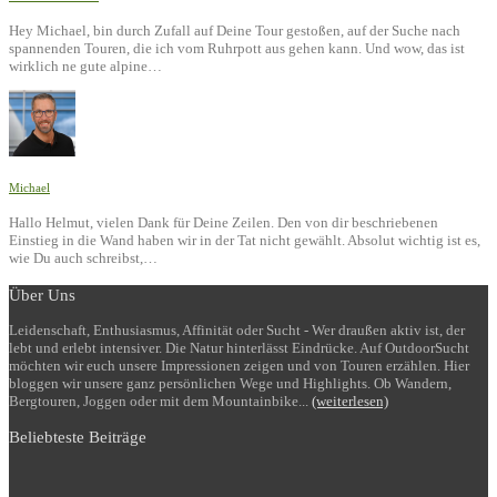
Hey Michael, bin durch Zufall auf Deine Tour gestoßen, auf der Suche nach
spannenden Touren, die ich vom Ruhrpott aus gehen kann. Und wow, das ist
wirklich ne gute alpine…
Michael
Hallo Helmut, vielen Dank für Deine Zeilen. Den von dir beschriebenen
Einstieg in die Wand haben wir in der Tat nicht gewählt. Absolut wichtig ist es,
wie Du auch schreibst,…
Über Uns
Leidenschaft, Enthusiasmus, Affinität oder Sucht - Wer draußen aktiv ist, der
lebt und erlebt intensiver. Die Natur hinterlässt Eindrücke. Auf OutdoorSucht
möchten wir euch unsere Impressionen zeigen und von Touren erzählen. Hier
bloggen wir unsere ganz persönlichen Wege und Highlights. Ob Wandern,
Bergtouren, Joggen oder mit dem Mountainbike...
(weiterlesen)
Beliebteste Beiträge