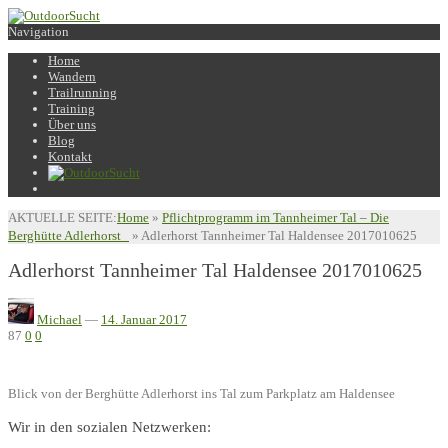
Navigation
Home
Wandern
Trailrunning
Training
Über uns
Blog
Kontakt
AKTUELLE SEITE:
Home
»
Pflichtprogramm im Tannheimer Tal – Die
Berghütte Adlerhorst
»
Adlerhorst Tannheimer Tal Haldensee 2017010625
Adlerhorst Tannheimer Tal Haldensee 2017010625
Michael
—
14. Januar 2017
87
0
0
Blick von der Berghütte Adlerhorst ins Tal zum Parkplatz am Haldensee
Wir in den sozialen Netzwerken: