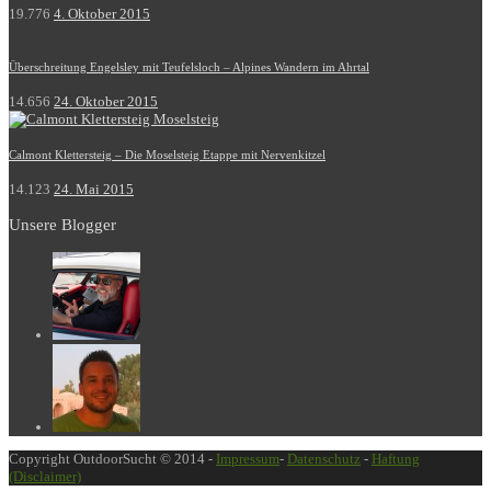
19.776
4. Oktober 2015
Überschreitung Engelsley mit Teufelsloch – Alpines Wandern im Ahrtal
14.656
24. Oktober 2015
Calmont Klettersteig – Die Moselsteig Etappe mit Nervenkitzel
14.123
24. Mai 2015
Unsere Blogger
Copyright OutdoorSucht © 2014 -
Impressum
-
Datenschutz
-
Haftung
(Disclaimer)