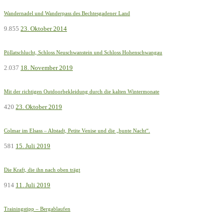
Wandernadel und Wanderpass des Bechtesgadener Land
9.855
23. Oktober 2014
Pöllatschlucht, Schloss Neuschwanstein und Schloss Hohenschwangau
2.037
18. November 2019
Mit der richtigen Outdoorbekleidung durch die kalten Wintermonate
420
23. Oktober 2019
Colmar im Elsass – Altstadt, Petite Venise und die „bunte Nacht“.
581
15. Juli 2019
Die Kraft, die ihn nach oben trägt
914
11. Juli 2019
Trainingstipp – Bergablaufen