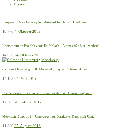
Kommentare
Hängeseilbrücke Geierlay bei Mörsdorf im Hunsrück geöffnet!
19.776
4. Oktober 2015
Überschreitung Engelsley mit Teufelsloch – Alpines Wandern im Ahrtal
14.656
24. Oktober 2015
Calmont Klettersteig – Die Moselsteig Etappe mit Nervenkitzel
14.123
24. Mai 2015
Der Weissensee bei Füssen – Immer wieder eine Umrundung wert
12.305
20. Februar 2017
Moselsteig Etappe 11 – Unterwegs von Bernkastel-Kues nach Ürzig
11.389
27. August 2016