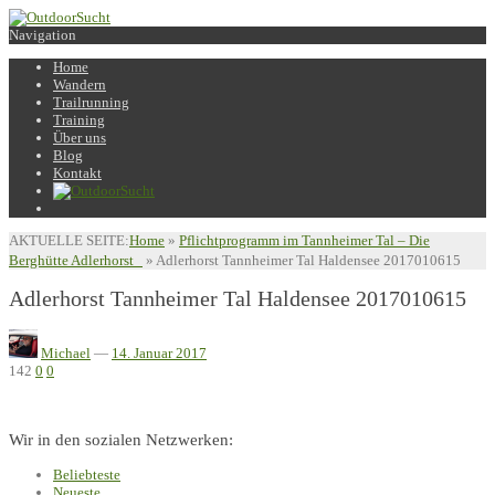
Navigation
Home
Wandern
Trailrunning
Training
Über uns
Blog
Kontakt
AKTUELLE SEITE:
Home
»
Pflichtprogramm im Tannheimer Tal – Die
Berghütte Adlerhorst
»
Adlerhorst Tannheimer Tal Haldensee 2017010615
Adlerhorst Tannheimer Tal Haldensee 2017010615
Michael
—
14. Januar 2017
142
0
0
Wir in den sozialen Netzwerken:
Beliebteste
Neueste