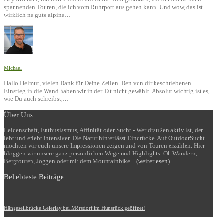
spannenden Touren, die ich vom Ruhrpott aus gehen kann. Und wow, das ist
wirklich ne gute alpine…
Michael
Hallo Helmut, vielen Dank für Deine Zeilen. Den von dir beschriebenen
Einstieg in die Wand haben wir in der Tat nicht gewählt. Absolut wichtig ist es,
wie Du auch schreibst,…
Über Uns
Leidenschaft, Enthusiasmus, Affinität oder Sucht - Wer draußen aktiv ist, der
lebt und erlebt intensiver. Die Natur hinterlässt Eindrücke. Auf OutdoorSucht
möchten wir euch unsere Impressionen zeigen und von Touren erzählen. Hier
bloggen wir unsere ganz persönlichen Wege und Highlights. Ob Wandern,
Bergtouren, Joggen oder mit dem Mountainbike...
(weiterlesen)
Beliebteste Beiträge
Hängeseilbrücke Geierlay bei Mörsdorf im Hunsrück geöffnet!