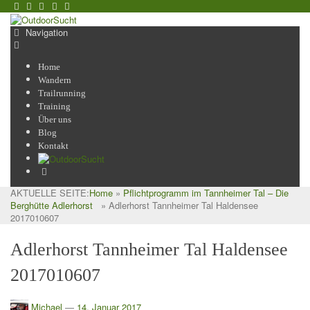
Navigation
Home
Wandern
Trailrunning
Training
Über uns
Blog
Kontakt
AKTUELLE SEITE:
Home
»
Pflichtprogramm im Tannheimer Tal – Die
Berghütte Adlerhorst
»
Adlerhorst Tannheimer Tal Haldensee
2017010607
Adlerhorst Tannheimer Tal Haldensee
2017010607
Michael
—
14. Januar 2017