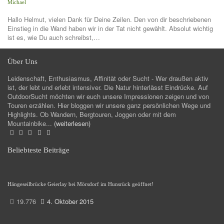
Michael
Hallo Helmut, vielen Dank für Deine Zeilen. Den von dir beschriebenen
Einstieg in die Wand haben wir in der Tat nicht gewählt. Absolut wichtig
ist es, wie Du auch schreibst,…
Über Uns
Leidenschaft, Enthusiasmus, Affinität oder Sucht - Wer draußen aktiv
ist, der lebt und erlebt intensiver. Die Natur hinterlässt Eindrücke. Auf
OutdoorSucht möchten wir euch unsere Impressionen zeigen und von
Touren erzählen. Hier bloggen wir unsere ganz persönlichen Wege und
Highlights. Ob Wandern, Bergtouren, Joggen oder mit dem
Mountainbike...
(weiterlesen)
Beliebteste Beiträge
Hängeseilbrücke Geierlay bei Mörsdorf im Hunsrück geöffnet!
19.776
4. Oktober 2015