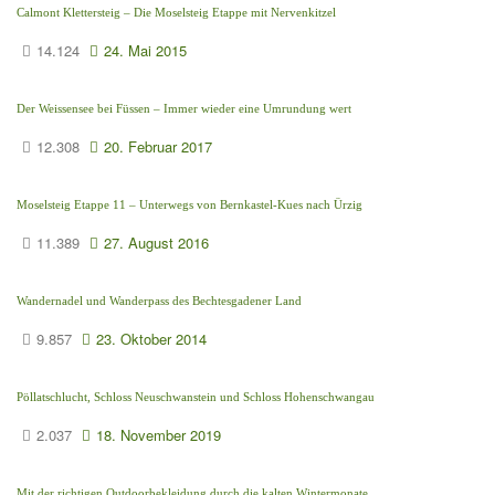
Calmont Klettersteig – Die Moselsteig Etappe mit Nervenkitzel
14.124
24. Mai 2015
Der Weissensee bei Füssen – Immer wieder eine Umrundung wert
12.308
20. Februar 2017
Moselsteig Etappe 11 – Unterwegs von Bernkastel-Kues nach Ürzig
11.389
27. August 2016
Wandernadel und Wanderpass des Bechtesgadener Land
9.857
23. Oktober 2014
Pöllatschlucht, Schloss Neuschwanstein und Schloss Hohenschwangau
2.037
18. November 2019
Mit der richtigen Outdoorbekleidung durch die kalten Wintermonate