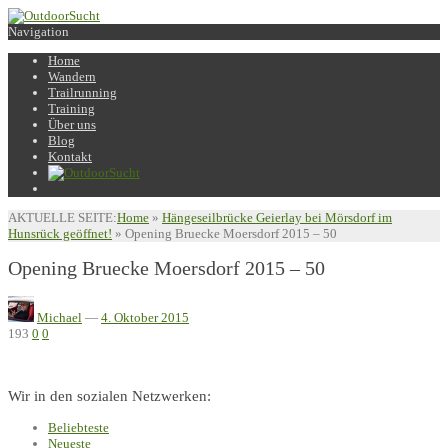
Navigation
Home
Wandern
Trailrunning
Training
Über uns
Blog
Kontakt
AKTUELLE SEITE:
Home
»
Hängeseilbrücke Geierlay bei Mörsdorf im
Hunsrück geöffnet!
»
Opening Bruecke Moersdorf 2015 – 50
Opening Bruecke Moersdorf 2015 – 50
Michael
—
4. Oktober 2015
193
0
0
Wir in den sozialen Netzwerken:
Beliebteste
Neueste