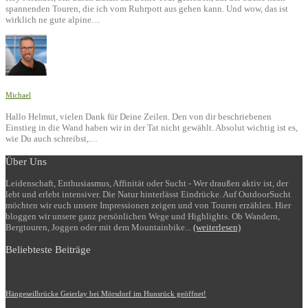
spannenden Touren, die ich vom Ruhrpott aus gehen kann. Und wow, das ist
wirklich ne gute alpine…
Michael
Hallo Helmut, vielen Dank für Deine Zeilen. Den von dir beschriebenen
Einstieg in die Wand haben wir in der Tat nicht gewählt. Absolut wichtig ist es,
wie Du auch schreibst,…
Über Uns
Leidenschaft, Enthusiasmus, Affinität oder Sucht - Wer draußen aktiv ist, der
lebt und erlebt intensiver. Die Natur hinterlässt Eindrücke. Auf OutdoorSucht
möchten wir euch unsere Impressionen zeigen und von Touren erzählen. Hier
bloggen wir unsere ganz persönlichen Wege und Highlights. Ob Wandern,
Bergtouren, Joggen oder mit dem Mountainbike...
(weiterlesen)
Beliebteste Beiträge
Hängeseilbrücke Geierlay bei Mörsdorf im Hunsrück geöffnet!