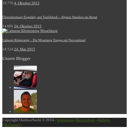
19.776
4. Oktober 2015
Überschreitung Engelsley mit Teufelsloch – Alpines Wandern im Ahrtal
14.660
24. Oktober 2015
Calmont Klettersteig – Die Moselsteig Etappe mit Nervenkitzel
14.124
24. Mai 2015
Unsere Blogger
Copyright OutdoorSucht © 2014 -
Impressum
-
Datenschutz
-
Haftung
(Disclaimer)