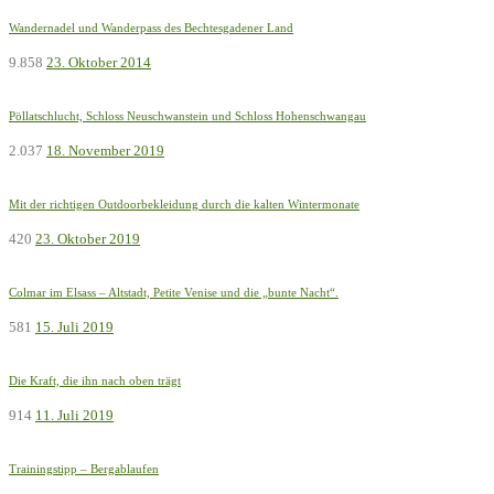
Wandernadel und Wanderpass des Bechtesgadener Land
9.858
23. Oktober 2014
Pöllatschlucht, Schloss Neuschwanstein und Schloss Hohenschwangau
2.037
18. November 2019
Mit der richtigen Outdoorbekleidung durch die kalten Wintermonate
420
23. Oktober 2019
Colmar im Elsass – Altstadt, Petite Venise und die „bunte Nacht“.
581
15. Juli 2019
Die Kraft, die ihn nach oben trägt
914
11. Juli 2019
Trainingstipp – Bergablaufen