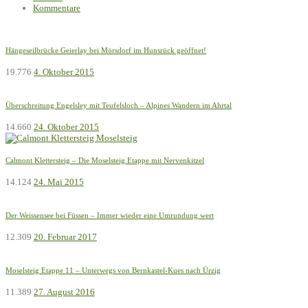
Kommentare
Hängeseilbrücke Geierlay bei Mörsdorf im Hunsrück geöffnet!
19.776
4. Oktober 2015
Überschreitung Engelsley mit Teufelsloch – Alpines Wandern im Ahrtal
14.660
24. Oktober 2015
Calmont Klettersteig – Die Moselsteig Etappe mit Nervenkitzel
14.124
24. Mai 2015
Der Weissensee bei Füssen – Immer wieder eine Umrundung wert
12.309
20. Februar 2017
Moselsteig Etappe 11 – Unterwegs von Bernkastel-Kues nach Ürzig
11.389
27. August 2016