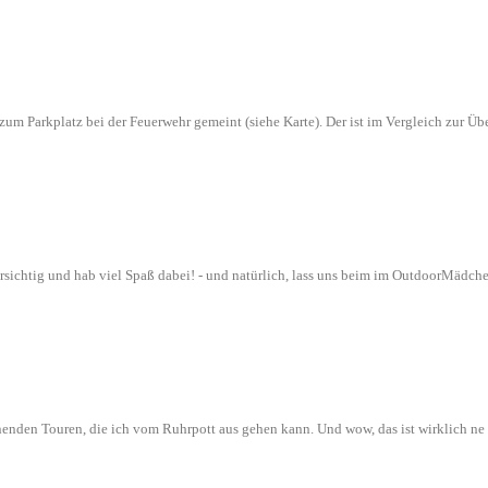
n zum Parkplatz bei der Feuerwehr gemeint (siehe Karte). Der ist im Vergleich zur
orsichtig und hab viel Spaß dabei! - und natürlich, lass uns beim im OutdoorMädch
nenden Touren, die ich vom Ruhrpott aus gehen kann. Und wow, das ist wirklich n