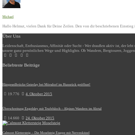
Michael
Hallo Helmut, vielen Dank für Deine Zeilen. Den von dir beschriebenen Einstieg i
Über Uns
Leidenschaft, Enthusiasmus, Affinität oder Sucht - Wer draußen aktiv ist, der le
unsere ganz persönlichen Wege und Highlights. Ob Wandern, Bergtouren, Joggen
Beliebteste Beiträge
Hängeseilbrücke Geierlay bei Mörsdorf im Hunsrück geöffnet!
19.776
4. Oktober 2015
Überschreitung Engelsley mit Teufelsloch – Alpines Wandern im Ahrtal
14.660
24. Oktober 2015
Calmont Klettersteig – Die Moselsteig Etappe mit Nervenkitzel