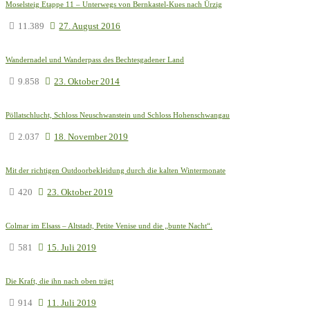
Moselsteig Etappe 11 – Unterwegs von Bernkastel-Kues nach Ürzig
11.389
27. August 2016
Wandernadel und Wanderpass des Bechtesgadener Land
9.858
23. Oktober 2014
Pöllatschlucht, Schloss Neuschwanstein und Schloss Hohenschwangau
2.037
18. November 2019
Mit der richtigen Outdoorbekleidung durch die kalten Wintermonate
420
23. Oktober 2019
Colmar im Elsass – Altstadt, Petite Venise und die „bunte Nacht“.
581
15. Juli 2019
Die Kraft, die ihn nach oben trägt
914
11. Juli 2019