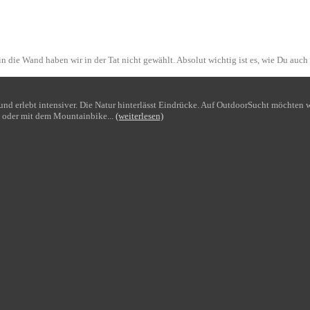
n die Wand haben wir in der Tat nicht gewählt. Absolut wichtig ist es, wie Du auch
bt und erlebt intensiver. Die Natur hinterlässt Eindrücke. Auf OutdoorSucht möchte
 oder mit dem Mountainbike...
(weiterlesen)