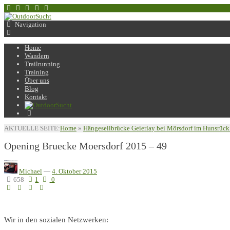
Navigation
Home
Wandern
Trailrunning
Training
Über uns
Blog
Kontakt
AKTUELLE SEITE:
Home
»
Hängeseilbrücke Geierlay bei Mörsdorf im Hunsrück 
Opening Bruecke Moersdorf 2015 – 49
Michael
—
4. Oktober 2015
658
1
0
Wir in den sozialen Netzwerken: