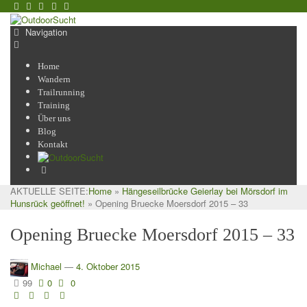
Navigation
Home
Wandern
Trailrunning
Training
Über uns
Blog
Kontakt
AKTUELLE SEITE:
Home
»
Hängeseilbrücke Geierlay bei Mörsdorf im
Hunsrück geöffnet!
»
Opening Bruecke Moersdorf 2015 – 33
Opening Bruecke Moersdorf 2015 – 33
Michael
—
4. Oktober 2015
99
0
0