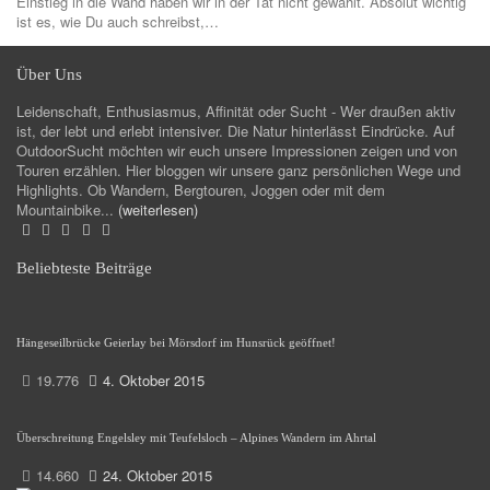
Einstieg in die Wand haben wir in der Tat nicht gewählt. Absolut wichtig
ist es, wie Du auch schreibst,…
Über Uns
Leidenschaft, Enthusiasmus, Affinität oder Sucht - Wer draußen aktiv
ist, der lebt und erlebt intensiver. Die Natur hinterlässt Eindrücke. Auf
OutdoorSucht möchten wir euch unsere Impressionen zeigen und von
Touren erzählen. Hier bloggen wir unsere ganz persönlichen Wege und
Highlights. Ob Wandern, Bergtouren, Joggen oder mit dem
Mountainbike...
(weiterlesen)
Beliebteste Beiträge
Hängeseilbrücke Geierlay bei Mörsdorf im Hunsrück geöffnet!
19.776
4. Oktober 2015
Überschreitung Engelsley mit Teufelsloch – Alpines Wandern im Ahrtal
14.660
24. Oktober 2015