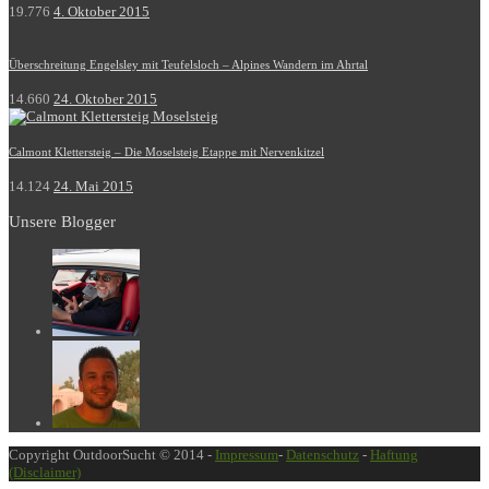
19.776
4. Oktober 2015
Überschreitung Engelsley mit Teufelsloch – Alpines Wandern im Ahrtal
14.660
24. Oktober 2015
Calmont Klettersteig – Die Moselsteig Etappe mit Nervenkitzel
14.124
24. Mai 2015
Unsere Blogger
Copyright OutdoorSucht © 2014 -
Impressum
-
Datenschutz
-
Haftung
(Disclaimer)