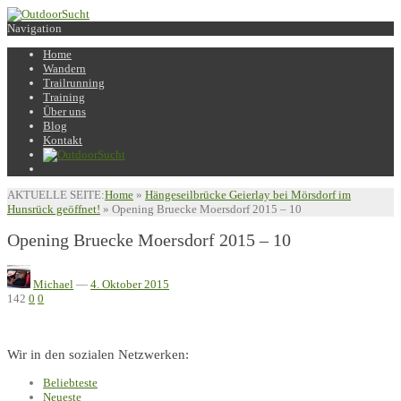
Navigation
Home
Wandern
Trailrunning
Training
Über uns
Blog
Kontakt
AKTUELLE SEITE:
Home
»
Hängeseilbrücke Geierlay bei Mörsdorf im
Hunsrück geöffnet!
»
Opening Bruecke Moersdorf 2015 – 10
Opening Bruecke Moersdorf 2015 – 10
Michael
—
4. Oktober 2015
142
0
0
Wir in den sozialen Netzwerken:
Beliebteste
Neueste