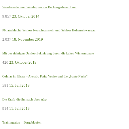
Wandernadel und Wanderpass des Bechtesgadener Land
9.857
23. Oktober 2014
Pöllatschlucht, Schloss Neuschwanstein und Schloss Hohenschwangau
2.037
18. November 2019
Mit der richtigen Outdoorbekleidung durch die kalten Wintermonate
420
23. Oktober 2019
Colmar im Elsass – Altstadt, Petite Venise und die „bunte Nacht“.
581
15. Juli 2019
Die Kraft, die ihn nach oben trägt
914
11. Juli 2019
Trainingstipp – Bergablaufen