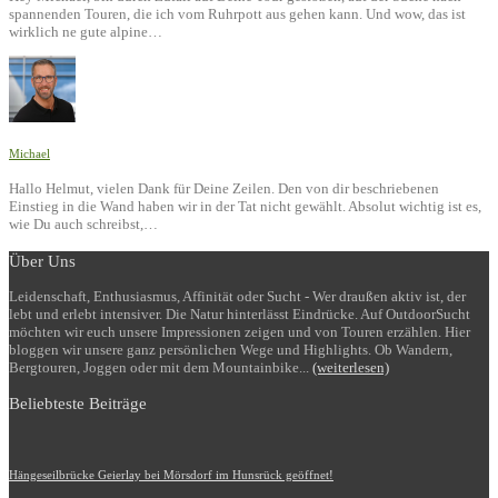
spannenden Touren, die ich vom Ruhrpott aus gehen kann. Und wow, das ist
wirklich ne gute alpine…
Michael
Hallo Helmut, vielen Dank für Deine Zeilen. Den von dir beschriebenen
Einstieg in die Wand haben wir in der Tat nicht gewählt. Absolut wichtig ist es,
wie Du auch schreibst,…
Über Uns
Leidenschaft, Enthusiasmus, Affinität oder Sucht - Wer draußen aktiv ist, der
lebt und erlebt intensiver. Die Natur hinterlässt Eindrücke. Auf OutdoorSucht
möchten wir euch unsere Impressionen zeigen und von Touren erzählen. Hier
bloggen wir unsere ganz persönlichen Wege und Highlights. Ob Wandern,
Bergtouren, Joggen oder mit dem Mountainbike...
(weiterlesen)
Beliebteste Beiträge
Hängeseilbrücke Geierlay bei Mörsdorf im Hunsrück geöffnet!