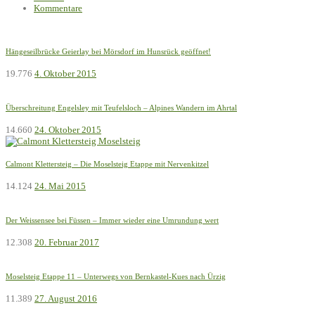
Kommentare
Hängeseilbrücke Geierlay bei Mörsdorf im Hunsrück geöffnet!
19.776
4. Oktober 2015
Überschreitung Engelsley mit Teufelsloch – Alpines Wandern im Ahrtal
14.660
24. Oktober 2015
Calmont Klettersteig – Die Moselsteig Etappe mit Nervenkitzel
14.124
24. Mai 2015
Der Weissensee bei Füssen – Immer wieder eine Umrundung wert
12.308
20. Februar 2017
Moselsteig Etappe 11 – Unterwegs von Bernkastel-Kues nach Ürzig
11.389
27. August 2016