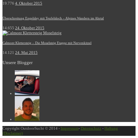
19.776
4. Oktober 2015
Überschreitung Engelsley mit Teufelsloch – Alpines Wandern im Ahrtal
14.655
24. Oktober 2015
Calmont Klettersteig – Die Moselsteig Etappe mit Nervenkitzel
14.121
24. Mai 2015
Unsere Blogger
Copyright OutdoorSucht © 2014 -
Impressum
-
Datenschutz
-
Haftung
(Disclaimer)