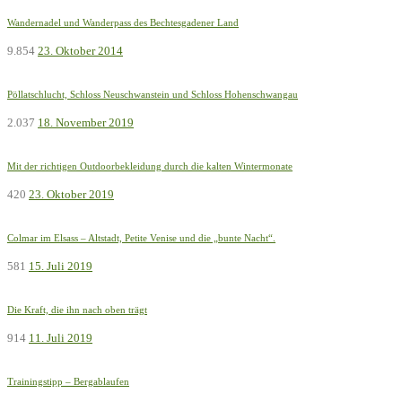
Wandernadel und Wanderpass des Bechtesgadener Land
9.854
23. Oktober 2014
Pöllatschlucht, Schloss Neuschwanstein und Schloss Hohenschwangau
2.037
18. November 2019
Mit der richtigen Outdoorbekleidung durch die kalten Wintermonate
420
23. Oktober 2019
Colmar im Elsass – Altstadt, Petite Venise und die „bunte Nacht“.
581
15. Juli 2019
Die Kraft, die ihn nach oben trägt
914
11. Juli 2019
Trainingstipp – Bergablaufen