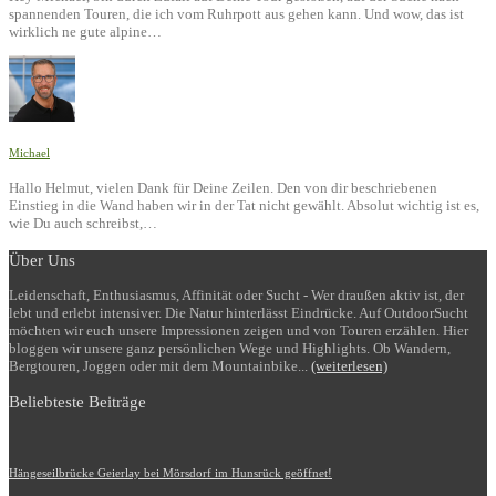
spannenden Touren, die ich vom Ruhrpott aus gehen kann. Und wow, das ist
wirklich ne gute alpine…
Michael
Hallo Helmut, vielen Dank für Deine Zeilen. Den von dir beschriebenen
Einstieg in die Wand haben wir in der Tat nicht gewählt. Absolut wichtig ist es,
wie Du auch schreibst,…
Über Uns
Leidenschaft, Enthusiasmus, Affinität oder Sucht - Wer draußen aktiv ist, der
lebt und erlebt intensiver. Die Natur hinterlässt Eindrücke. Auf OutdoorSucht
möchten wir euch unsere Impressionen zeigen und von Touren erzählen. Hier
bloggen wir unsere ganz persönlichen Wege und Highlights. Ob Wandern,
Bergtouren, Joggen oder mit dem Mountainbike...
(weiterlesen)
Beliebteste Beiträge
Hängeseilbrücke Geierlay bei Mörsdorf im Hunsrück geöffnet!