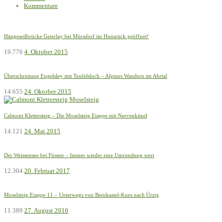
Kommentare
Hängeseilbrücke Geierlay bei Mörsdorf im Hunsrück geöffnet!
19.776
4. Oktober 2015
Überschreitung Engelsley mit Teufelsloch – Alpines Wandern im Ahrtal
14.655
24. Oktober 2015
Calmont Klettersteig – Die Moselsteig Etappe mit Nervenkitzel
14.121
24. Mai 2015
Der Weissensee bei Füssen – Immer wieder eine Umrundung wert
12.304
20. Februar 2017
Moselsteig Etappe 11 – Unterwegs von Bernkastel-Kues nach Ürzig
11.389
27. August 2016