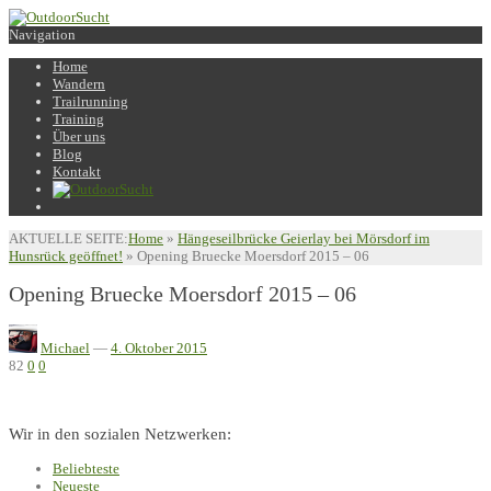
Navigation
Home
Wandern
Trailrunning
Training
Über uns
Blog
Kontakt
AKTUELLE SEITE:
Home
»
Hängeseilbrücke Geierlay bei Mörsdorf im
Hunsrück geöffnet!
»
Opening Bruecke Moersdorf 2015 – 06
Opening Bruecke Moersdorf 2015 – 06
Michael
—
4. Oktober 2015
82
0
0
Wir in den sozialen Netzwerken:
Beliebteste
Neueste