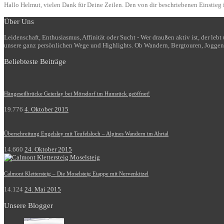
Hallo Helmut, vielen Dank für Deine Zeilen. Den von dir beschriebenen Einstieg i
Über Uns
Leidenschaft, Enthusiasmus, Affinität oder Sucht - Wer draußen aktiv ist, der le
unsere ganz persönlichen Wege und Highlights. Ob Wandern, Bergtouren, Joggen
Beliebteste Beiträge
Hängeseilbrücke Geierlay bei Mörsdorf im Hunsrück geöffnet!
19.776
4. Oktober 2015
Überschreitung Engelsley mit Teufelsloch – Alpines Wandern im Ahrtal
14.660
24. Oktober 2015
Calmont Klettersteig – Die Moselsteig Etappe mit Nervenkitzel
14.124
24. Mai 2015
Unsere Blogger