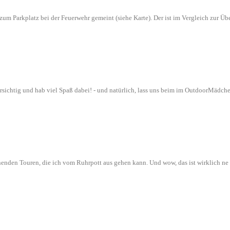
n zum Parkplatz bei der Feuerwehr gemeint (siehe Karte). Der ist im Vergleich zur
orsichtig und hab viel Spaß dabei! - und natürlich, lass uns beim im OutdoorMädch
nenden Touren, die ich vom Ruhrpott aus gehen kann. Und wow, das ist wirklich n