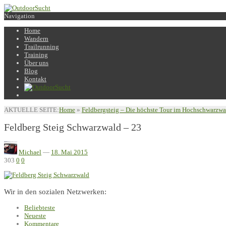
Navigation
Home
Wandern
Trailrunning
Training
Über uns
Blog
Kontakt
AKTUELLE SEITE:
Home
»
Feldbergsteig – Die höchste Tour im Hochschwarzwa
Feldberg Steig Schwarzwald – 23
Michael
—
18. Mai 2015
303
0
0
Wir in den sozialen Netzwerken:
Beliebteste
Neueste
Kommentare