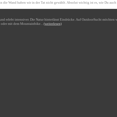
n die Wand haben wir in der Tat nicht gewählt. Absolut wichtig ist es, wie Du auch
bt und erlebt intensiver. Die Natur hinterlässt Eindrücke. Auf OutdoorSucht möchte
 oder mit dem Mountainbike...
(weiterlesen)