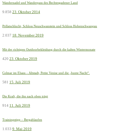
Wandernadel und Wanderpass des Bechtesgadener Land
9.858
23. Oktober 2014
Pöllatschlucht, Schloss Neuschwanstein und Schloss Hohenschwangau
2.037
18. November 2019
Mit der richtigen Outdoorbekleidung durch die kalten Wintermonate
420
23. Oktober 2019
Colmar im Elsass – Altstadt, Petite Venise und die „bunte Nacht“.
581
15. Juli 2019
Die Kraft, die ihn nach oben trägt
914
11. Juli 2019
Trainingstipp – Bergablaufen
1.033
9. Mai 2019