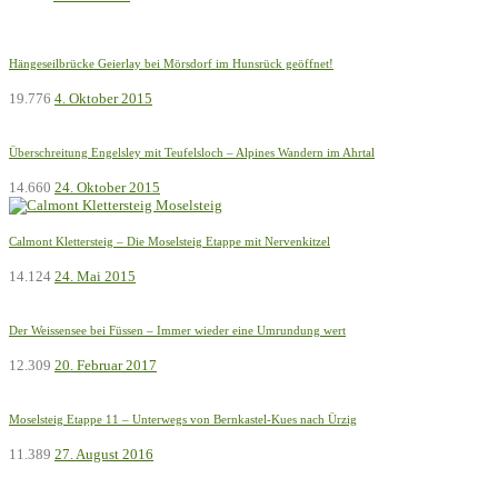
Hängeseilbrücke Geierlay bei Mörsdorf im Hunsrück geöffnet!
19.776
4. Oktober 2015
Überschreitung Engelsley mit Teufelsloch – Alpines Wandern im Ahrtal
14.660
24. Oktober 2015
Calmont Klettersteig – Die Moselsteig Etappe mit Nervenkitzel
14.124
24. Mai 2015
Der Weissensee bei Füssen – Immer wieder eine Umrundung wert
12.309
20. Februar 2017
Moselsteig Etappe 11 – Unterwegs von Bernkastel-Kues nach Ürzig
11.389
27. August 2016