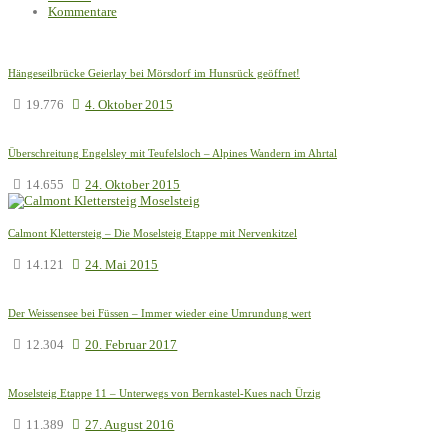
Kommentare
Hängeseilbrücke Geierlay bei Mörsdorf im Hunsrück geöffnet!
19.776
4. Oktober 2015
Überschreitung Engelsley mit Teufelsloch – Alpines Wandern im Ahrtal
14.655
24. Oktober 2015
Calmont Klettersteig – Die Moselsteig Etappe mit Nervenkitzel
14.121
24. Mai 2015
Der Weissensee bei Füssen – Immer wieder eine Umrundung wert
12.304
20. Februar 2017
Moselsteig Etappe 11 – Unterwegs von Bernkastel-Kues nach Ürzig
11.389
27. August 2016