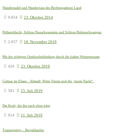
Wandernadel und Wanderpass des Bechtesgadener Land
9.854
23. Oktober 2014
Pöllatschlucht, Schloss Neuschwanstein und Schloss Hohenschwangau
2.037
18. November 2019
Mit der richtigen Outdoorbekleidung durch die kalten Wintermonate
420
23. Oktober 2019
Colmar im Elsass – Altstadt, Petite Venise und die „bunte Nacht“.
581
15. Juli 2019
Die Kraft, die ihn nach oben trägt
914
11. Juli 2019
Trainingstipp – Bergablaufen