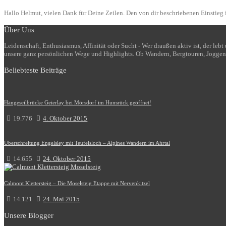
Hallo Helmut, vielen Dank für Deine Zeilen. Den von dir beschriebenen Einstieg i
Über Uns
Leidenschaft, Enthusiasmus, Affinität oder Sucht - Wer draußen aktiv ist, der le
unsere ganz persönlichen Wege und Highlights. Ob Wandern, Bergtouren, Joggen
Beliebteste Beiträge
Hängeseilbrücke Geierlay bei Mörsdorf im Hunsrück geöffnet!
19.776
4. Oktober 2015
Überschreitung Engelsley mit Teufelsloch – Alpines Wandern im Ahrtal
14.655
24. Oktober 2015
Calmont Klettersteig – Die Moselsteig Etappe mit Nervenkitzel
14.121
24. Mai 2015
Unsere Blogger