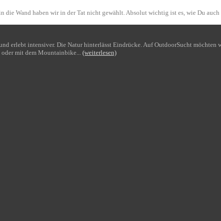
n die Wand haben wir in der Tat nicht gewählt. Absolut wichtig ist es, wie Du auch
bt und erlebt intensiver. Die Natur hinterlässt Eindrücke. Auf OutdoorSucht möchte
 oder mit dem Mountainbike...
(weiterlesen)