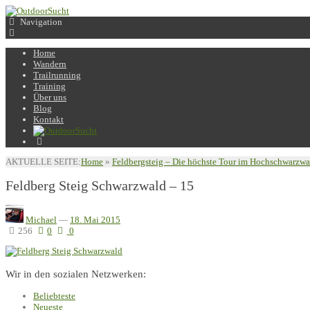
Navigation
Home
Wandern
Trailrunning
Training
Über uns
Blog
Kontakt
AKTUELLE SEITE:
Home
»
Feldbergsteig – Die höchste Tour im Hochschwarzwa
Feldberg Steig Schwarzwald – 15
Michael
—
18. Mai 2015
256
0
0
Wir in den sozialen Netzwerken:
Beliebteste
Neueste