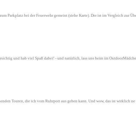
n zum Parkplatz bei der Feuerwehr gemeint (siehe Karte). Der ist im Vergleich zur
orsichtig und hab viel Spaß dabei! - und natürlich, lass uns beim im OutdoorMädch
nenden Touren, die ich vom Ruhrpott aus gehen kann. Und wow, das ist wirklich n