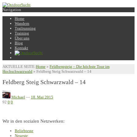
Navigation
Home
Wandern
Trailrunning
Training
Über uns
Blog
Kontakt
AKTUELLE SEITE:
Home
»
Feldbergsteig – Die höchste Tour im
Hochschwarzwald
»
Feldberg Steig Schwarzwald – 14
Feldberg Steig Schwarzwald – 14
Michael
—
18. Mai 2015
92
0
0
Wir in den sozialen Netzwerken:
Beliebteste
Neueste