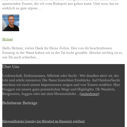
spannenden Touren, die ich vom Ruhrpott aus gehen kann. Und wow, das ist
wirklich ne gute alpine…
Michael
Hallo Helmut, vielen Dank für Deine Zeilen. Den von dir beschriebenen
Einstieg in die Wand haben wir in der Tat nicht gewählt. Absolut wichtig ist es,
wie Du auch schreibst,…
Über Uns
Leidenschaft, Enthusiasmus, Affinität oder Sucht - Wer draußen aktiv ist, der
lebt und erlebt intensiver. Die Natur hinterlässt Eindrücke. Auf OutdoorSucht
möchten wir euch unsere Impressionen zeigen und von Touren erzählen. Hier
bloggen wir unsere ganz persönlichen Wege und Highlights. Ob Wandern,
Bergtouren, Joggen oder mit dem Mountainbike...
(weiterlesen)
Beliebteste Beiträge
Hängeseilbrücke Geierlay bei Mörsdorf im Hunsrück geöffnet!