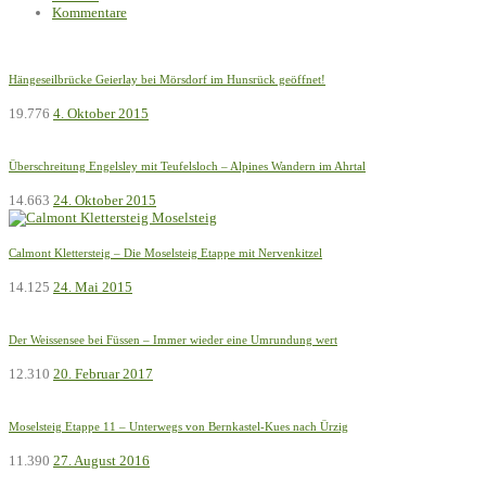
Kommentare
Hängeseilbrücke Geierlay bei Mörsdorf im Hunsrück geöffnet!
19.776
4. Oktober 2015
Überschreitung Engelsley mit Teufelsloch – Alpines Wandern im Ahrtal
14.663
24. Oktober 2015
Calmont Klettersteig – Die Moselsteig Etappe mit Nervenkitzel
14.125
24. Mai 2015
Der Weissensee bei Füssen – Immer wieder eine Umrundung wert
12.310
20. Februar 2017
Moselsteig Etappe 11 – Unterwegs von Bernkastel-Kues nach Ürzig
11.390
27. August 2016