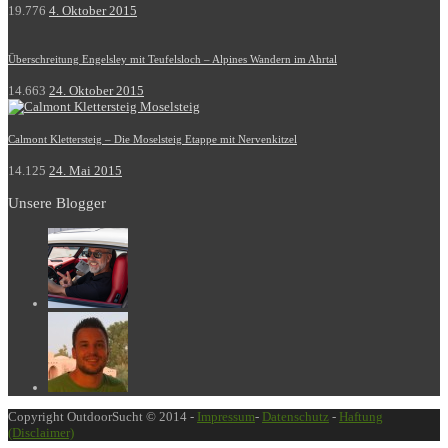
19.776
4. Oktober 2015
Überschreitung Engelsley mit Teufelsloch – Alpines Wandern im Ahrtal
14.663
24. Oktober 2015
Calmont Klettersteig – Die Moselsteig Etappe mit Nervenkitzel
14.125
24. Mai 2015
Unsere Blogger
Copyright OutdoorSucht © 2014 -
Impressum
-
Datenschutz
-
Haftung
(Disclaimer)