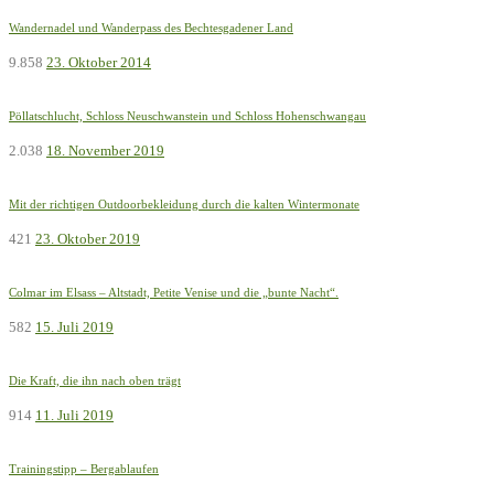
Wandernadel und Wanderpass des Bechtesgadener Land
9.858
23. Oktober 2014
Pöllatschlucht, Schloss Neuschwanstein und Schloss Hohenschwangau
2.038
18. November 2019
Mit der richtigen Outdoorbekleidung durch die kalten Wintermonate
421
23. Oktober 2019
Colmar im Elsass – Altstadt, Petite Venise und die „bunte Nacht“.
582
15. Juli 2019
Die Kraft, die ihn nach oben trägt
914
11. Juli 2019
Trainingstipp – Bergablaufen