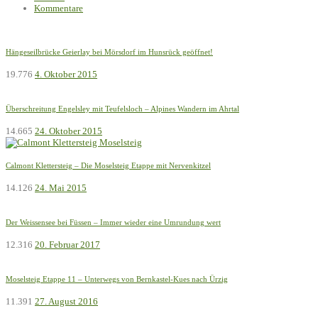
Kommentare
Hängeseilbrücke Geierlay bei Mörsdorf im Hunsrück geöffnet!
19.776
4. Oktober 2015
Überschreitung Engelsley mit Teufelsloch – Alpines Wandern im Ahrtal
14.665
24. Oktober 2015
Calmont Klettersteig – Die Moselsteig Etappe mit Nervenkitzel
14.126
24. Mai 2015
Der Weissensee bei Füssen – Immer wieder eine Umrundung wert
12.316
20. Februar 2017
Moselsteig Etappe 11 – Unterwegs von Bernkastel-Kues nach Ürzig
11.391
27. August 2016