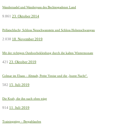
Wandernadel und Wanderpass des Bechtesgadener Land
9.861
23. Oktober 2014
Pöllatschlucht, Schloss Neuschwanstein und Schloss Hohenschwangau
2.038
18. November 2019
Mit der richtigen Outdoorbekleidung durch die kalten Wintermonate
421
23. Oktober 2019
Colmar im Elsass – Altstadt, Petite Venise und die „bunte Nacht“.
582
15. Juli 2019
Die Kraft, die ihn nach oben trägt
914
11. Juli 2019
Trainingstipp – Bergablaufen