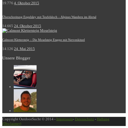
19.776
4. Oktober 2015
Überschreitung Engelsley mit Teufelsloch – Alpines Wandern im Ahrtal
14.665
24. Oktober 2015
Calmont Klettersteig – Die Moselsteig Etappe mit Nervenkitzel
14.126
24. Mai 2015
Unsere Blogger
Copyright OutdoorSucht © 2014 -
Impressum
-
Datenschutz
-
Haftung
(Disclaimer)