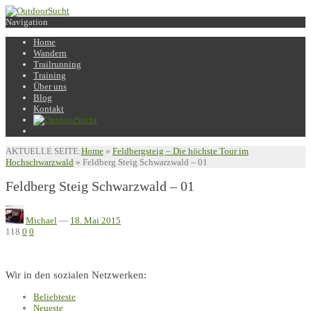
Navigation
Home
Wandern
Trailrunning
Training
Über uns
Blog
Kontakt
AKTUELLE SEITE:
Home
»
Feldbergsteig – Die höchste Tour im
Hochschwarzwald
»
Feldberg Steig Schwarzwald – 01
Feldberg Steig Schwarzwald – 01
Michael
—
18. Mai 2015
118
0
0
Wir in den sozialen Netzwerken:
Beliebteste
Neueste