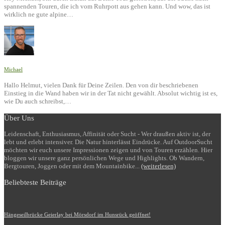
spannenden Touren, die ich vom Ruhrpott aus gehen kann. Und wow, das ist
wirklich ne gute alpine…
Michael
Hallo Helmut, vielen Dank für Deine Zeilen. Den von dir beschriebenen
Einstieg in die Wand haben wir in der Tat nicht gewählt. Absolut wichtig ist es,
wie Du auch schreibst,…
Über Uns
Leidenschaft, Enthusiasmus, Affinität oder Sucht - Wer draußen aktiv ist, der
lebt und erlebt intensiver. Die Natur hinterlässt Eindrücke. Auf OutdoorSucht
möchten wir euch unsere Impressionen zeigen und von Touren erzählen. Hier
bloggen wir unsere ganz persönlichen Wege und Highlights. Ob Wandern,
Bergtouren, Joggen oder mit dem Mountainbike...
(weiterlesen)
Beliebteste Beiträge
Hängeseilbrücke Geierlay bei Mörsdorf im Hunsrück geöffnet!