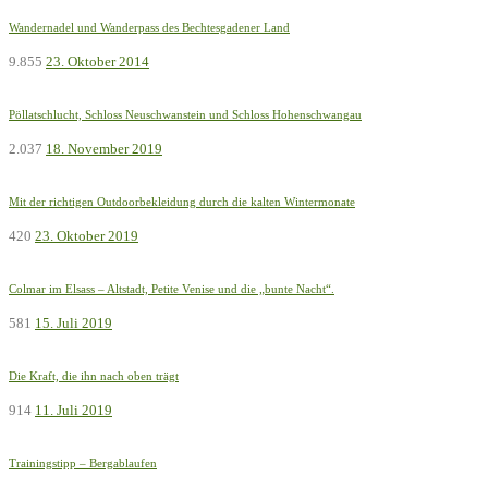
Wandernadel und Wanderpass des Bechtesgadener Land
9.855
23. Oktober 2014
Pöllatschlucht, Schloss Neuschwanstein und Schloss Hohenschwangau
2.037
18. November 2019
Mit der richtigen Outdoorbekleidung durch die kalten Wintermonate
420
23. Oktober 2019
Colmar im Elsass – Altstadt, Petite Venise und die „bunte Nacht“.
581
15. Juli 2019
Die Kraft, die ihn nach oben trägt
914
11. Juli 2019
Trainingstipp – Bergablaufen