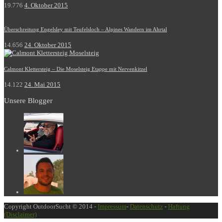
19.776
4. Oktober 2015
Überschreitung Engelsley mit Teufelsloch – Alpines Wandern im Ahrtal
14.656
24. Oktober 2015
Calmont Klettersteig – Die Moselsteig Etappe mit Nervenkitzel
14.122
24. Mai 2015
Unsere Blogger
Copyright OutdoorSucht © 2014 -
Impressum
-
Datenschutz
-
Haftung
(Disclaimer)