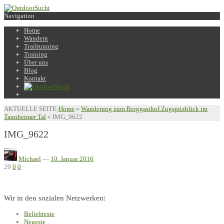
Navigation
Home
Wandern
Trailrunning
Training
Über uns
Blog
Kontakt
AKTUELLE SEITE:
Home
»
Wanderung zum Berggasthof Zugspitzblick im
Tannheimer Tal
»
IMG_9622
IMG_9622
Michael
—
10. Januar 2016
29
0
0
Wir in den sozialen Netzwerken:
Beliebteste
Neueste