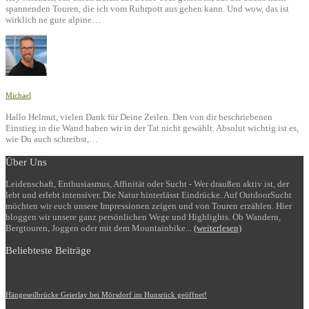
spannenden Touren, die ich vom Ruhrpott aus gehen kann. Und wow, das ist
wirklich ne gute alpine…
Michael
Hallo Helmut, vielen Dank für Deine Zeilen. Den von dir beschriebenen
Einstieg in die Wand haben wir in der Tat nicht gewählt. Absolut wichtig ist es,
wie Du auch schreibst,…
Über Uns
Leidenschaft, Enthusiasmus, Affinität oder Sucht - Wer draußen aktiv ist, der
lebt und erlebt intensiver. Die Natur hinterlässt Eindrücke. Auf OutdoorSucht
möchten wir euch unsere Impressionen zeigen und von Touren erzählen. Hier
bloggen wir unsere ganz persönlichen Wege und Highlights. Ob Wandern,
Bergtouren, Joggen oder mit dem Mountainbike...
(weiterlesen)
Beliebteste Beiträge
Hängeseilbrücke Geierlay bei Mörsdorf im Hunsrück geöffnet!