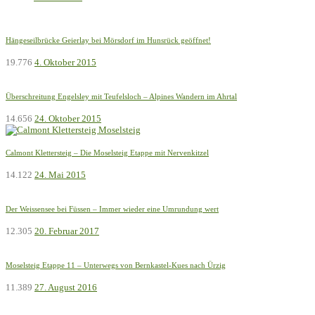
Hängeseilbrücke Geierlay bei Mörsdorf im Hunsrück geöffnet!
19.776
4. Oktober 2015
Überschreitung Engelsley mit Teufelsloch – Alpines Wandern im Ahrtal
14.656
24. Oktober 2015
Calmont Klettersteig – Die Moselsteig Etappe mit Nervenkitzel
14.122
24. Mai 2015
Der Weissensee bei Füssen – Immer wieder eine Umrundung wert
12.305
20. Februar 2017
Moselsteig Etappe 11 – Unterwegs von Bernkastel-Kues nach Ürzig
11.389
27. August 2016