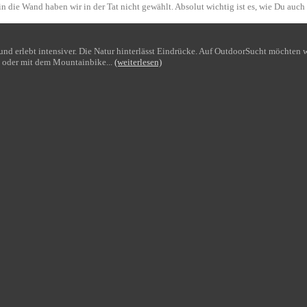
n die Wand haben wir in der Tat nicht gewählt. Absolut wichtig ist es, wie Du auch
bt und erlebt intensiver. Die Natur hinterlässt Eindrücke. Auf OutdoorSucht möchte
 oder mit dem Mountainbike...
(weiterlesen)