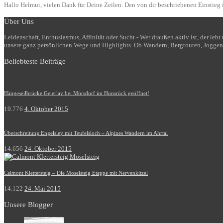
Hallo Helmut, vielen Dank für Deine Zeilen. Den von dir beschriebenen Einstieg i
Über Uns
Leidenschaft, Enthusiasmus, Affinität oder Sucht - Wer draußen aktiv ist, der le
unsere ganz persönlichen Wege und Highlights. Ob Wandern, Bergtouren, Joggen
Beliebteste Beiträge
Hängeseilbrücke Geierlay bei Mörsdorf im Hunsrück geöffnet!
19.776
4. Oktober 2015
Überschreitung Engelsley mit Teufelsloch – Alpines Wandern im Ahrtal
14.656
24. Oktober 2015
Calmont Klettersteig – Die Moselsteig Etappe mit Nervenkitzel
14.122
24. Mai 2015
Unsere Blogger