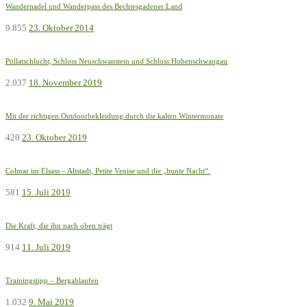
Wandernadel und Wanderpass des Bechtesgadener Land
9.855
23. Oktober 2014
Pöllatschlucht, Schloss Neuschwanstein und Schloss Hohenschwangau
2.037
18. November 2019
Mit der richtigen Outdoorbekleidung durch die kalten Wintermonate
420
23. Oktober 2019
Colmar im Elsass – Altstadt, Petite Venise und die „bunte Nacht“.
581
15. Juli 2019
Die Kraft, die ihn nach oben trägt
914
11. Juli 2019
Trainingstipp – Bergablaufen
1.032
9. Mai 2019