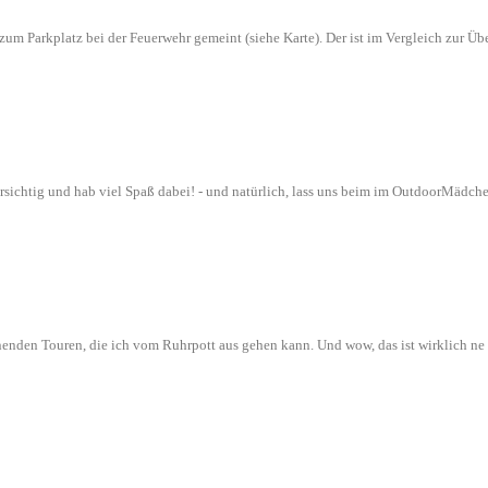
n zum Parkplatz bei der Feuerwehr gemeint (siehe Karte). Der ist im Vergleich zur
orsichtig und hab viel Spaß dabei! - und natürlich, lass uns beim im OutdoorMädch
nenden Touren, die ich vom Ruhrpott aus gehen kann. Und wow, das ist wirklich n