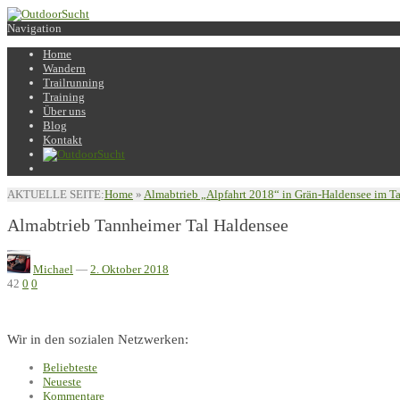
Navigation
Home
Wandern
Trailrunning
Training
Über uns
Blog
Kontakt
AKTUELLE SEITE:
Home
»
Almabtrieb „Alpfahrt 2018“ in Grän-Haldensee im T
Almabtrieb Tannheimer Tal Haldensee
Michael
—
2. Oktober 2018
42
0
0
Wir in den sozialen Netzwerken:
Beliebteste
Neueste
Kommentare