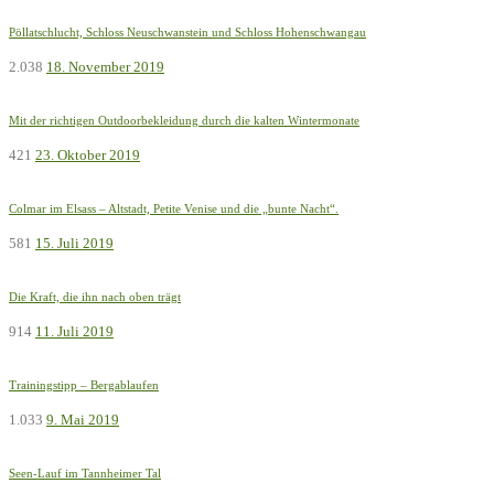
Pöllatschlucht, Schloss Neuschwanstein und Schloss Hohenschwangau
2.038
18. November 2019
Mit der richtigen Outdoorbekleidung durch die kalten Wintermonate
421
23. Oktober 2019
Colmar im Elsass – Altstadt, Petite Venise und die „bunte Nacht“.
581
15. Juli 2019
Die Kraft, die ihn nach oben trägt
914
11. Juli 2019
Trainingstipp – Bergablaufen
1.033
9. Mai 2019
Seen-Lauf im Tannheimer Tal