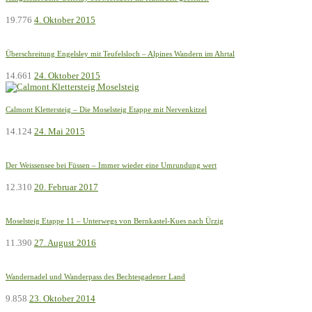
19.776
4. Oktober 2015
Überschreitung Engelsley mit Teufelsloch – Alpines Wandern im Ahrtal
14.661
24. Oktober 2015
Calmont Klettersteig – Die Moselsteig Etappe mit Nervenkitzel
14.124
24. Mai 2015
Der Weissensee bei Füssen – Immer wieder eine Umrundung wert
12.310
20. Februar 2017
Moselsteig Etappe 11 – Unterwegs von Bernkastel-Kues nach Ürzig
11.390
27. August 2016
Wandernadel und Wanderpass des Bechtesgadener Land
9.858
23. Oktober 2014