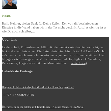
Michael
Hallo Helmut, vielen Dank für Deine Zeilen. Den von dir beschriebenen
Einstieg in die Wand haben wir in der Tat nicht gewählt. Absolut wichtig ist es,
wie Du auch schreibst,…
Über Uns
Leidenschaft, Enthusiasmus, Affinität oder Sucht - Wer draußen aktiv ist, der
lebt und erlebt intensiver. Die Natur hinterlässt Eindrücke. Auf OutdoorSucht
möchten wir euch unsere Impressionen zeigen und von Touren erzählen. Hier
bloggen wir unsere ganz persönlichen Wege und Highlights. Ob Wandern,
Bergtouren, Joggen oder mit dem Mountainbike...
(weiterlesen)
Beliebteste Beiträge
Hängeseilbrücke Geierlay bei Mörsdorf im Hunsrück geöffnet!
19.776
4. Oktober 2015
Überschreitung Engelsley mit Teufelsloch – Alpines Wandern im Ahrtal