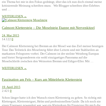
ein Thema bei mir in den Fokus gedrängt, über das ich nun doch einmal meine
kritisierende Meinung schreiben muss. Wir Blogger schreiben über Erlebtes
und …
WEITERLESEN →
Calmont Klettersteig – Die Moselsteig Etappe mit Nervenkitzel
24. Mai 2015
14.122
0
Der Calmont Klettersteig bei Bremm an der Mosel war das Ziel meiner heutigen
Tour. Das Teilstück des Moselsteig führt über Leitern und mit Stahlseilen an
markanten Felssporen vorbei. Der Calmont ist der steilste Weinberg Europas
und bietet Steigwanderern ein wohl einzigartiges Panorama auf die
Moselschleife zwischen den Weinorten Bremm und Ediger-Eller. Mit …
WEITERLESEN →
Faszination am Fels – Kurs am Mittelrhein Klettersteig
19. April 2015
2.421
0
Schon länger hatte ich den Wunsch einen Klettersteig zu gehen. So richtig mit
Klettergurt, Klettersteigset, Helm und professionellem Guide. Da ich noch nie
einen Eisenweg gewandert war, war ein Kletterkurs für Einsteiger für mich die