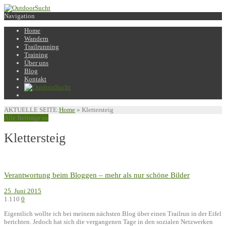
Navigation
Home
Wandern
Trailrunning
Training
Über uns
Blog
Kontakt
AKTUELLE SEITE:
Home
»
Klettersteig
Alle Beiträge zu
Klettersteig
Verantwortung beim Bloggen – mehr als nur schöne Bilder
25. Juni 2015
1.110
0
Eigentlich wollte ich bei meinem nächsten Blog über einen Trailrun in der Eifel
berichten. Jedoch hat sich die vergangenen Tage in den sozialen Netzwerken