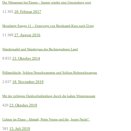
Der Weissensee bei Füssen – Immer wieder eine Umrundung wert
12.305
20. Februar 2017
Moselsteig Etappe 11 – Unterwegs von Bernkastel-Kues nach Ürzig
11.389
27. August 2016
Wandernadel und Wanderpass des Bechtesgadener Land
9.855
23. Oktober 2014
Pöllatschlucht, Schloss Neuschwanstein und Schloss Hohenschwangau
2.037
18. November 2019
Mit der richtigen Outdoorbekleidung durch die kalten Wintermonate
420
23. Oktober 2019
Colmar im Elsass – Altstadt, Petite Venise und die „bunte Nacht“.
581
15. Juli 2019