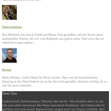
Outdoormädchen
Hey Michael, bin durch Zufall auf Deine Tour gestoßen, auf der Suche nach
spannenden Touren, die ich vom Ruhrpott aus gehen kann. Und wow, das ist
wirklich ne gute alpine…
Michael
Hallo Helmut, vielen Dank für Deine Zeilen. Den von dir beschriebenen
Einstieg in die Wand haben wir in der Tat nicht gewählt. Absolut wichtig ist es,
wie Du auch schreibst,…
Über Uns
Leidenschaft, Enthusiasmus, Affinität oder Sucht - Wer draußen aktiv ist, der
lebt und erlebt intensiver. Die Natur hinterlässt Eindrücke. Auf OutdoorSucht
möchten wir euch unsere Impressionen zeigen und von Touren erzählen. Hier