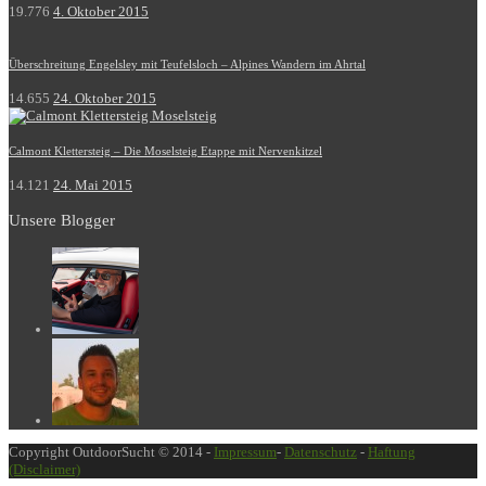
19.776
4. Oktober 2015
Überschreitung Engelsley mit Teufelsloch – Alpines Wandern im Ahrtal
14.655
24. Oktober 2015
Calmont Klettersteig – Die Moselsteig Etappe mit Nervenkitzel
14.121
24. Mai 2015
Unsere Blogger
Copyright OutdoorSucht © 2014 -
Impressum
-
Datenschutz
-
Haftung
(Disclaimer)