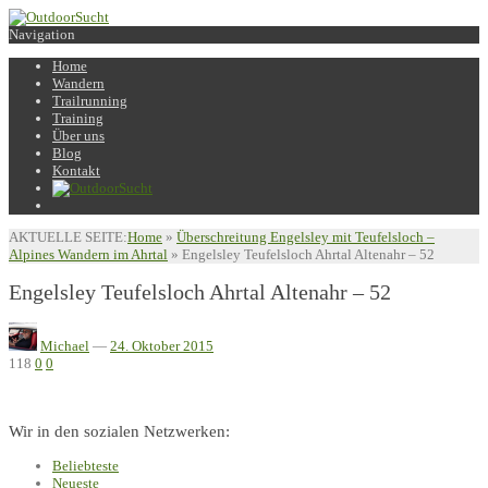
Navigation
Home
Wandern
Trailrunning
Training
Über uns
Blog
Kontakt
AKTUELLE SEITE:
Home
»
Überschreitung Engelsley mit Teufelsloch –
Alpines Wandern im Ahrtal
»
Engelsley Teufelsloch Ahrtal Altenahr – 52
Engelsley Teufelsloch Ahrtal Altenahr – 52
Michael
—
24. Oktober 2015
118
0
0
Wir in den sozialen Netzwerken:
Beliebteste
Neueste