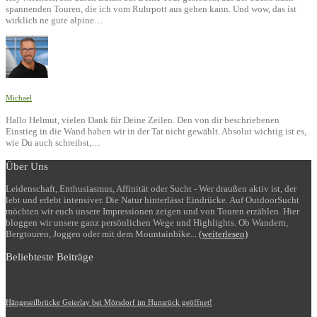
spannenden Touren, die ich vom Ruhrpott aus gehen kann. Und wow, das ist
wirklich ne gute alpine…
Michael
Hallo Helmut, vielen Dank für Deine Zeilen. Den von dir beschriebenen
Einstieg in die Wand haben wir in der Tat nicht gewählt. Absolut wichtig ist es,
wie Du auch schreibst,…
Über Uns
Leidenschaft, Enthusiasmus, Affinität oder Sucht - Wer draußen aktiv ist, der
lebt und erlebt intensiver. Die Natur hinterlässt Eindrücke. Auf OutdoorSucht
möchten wir euch unsere Impressionen zeigen und von Touren erzählen. Hier
bloggen wir unsere ganz persönlichen Wege und Highlights. Ob Wandern,
Bergtouren, Joggen oder mit dem Mountainbike...
(weiterlesen)
Beliebteste Beiträge
Hängeseilbrücke Geierlay bei Mörsdorf im Hunsrück geöffnet!