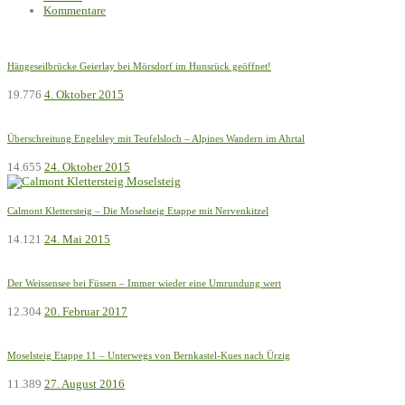
Kommentare
Hängeseilbrücke Geierlay bei Mörsdorf im Hunsrück geöffnet!
19.776
4. Oktober 2015
Überschreitung Engelsley mit Teufelsloch – Alpines Wandern im Ahrtal
14.655
24. Oktober 2015
Calmont Klettersteig – Die Moselsteig Etappe mit Nervenkitzel
14.121
24. Mai 2015
Der Weissensee bei Füssen – Immer wieder eine Umrundung wert
12.304
20. Februar 2017
Moselsteig Etappe 11 – Unterwegs von Bernkastel-Kues nach Ürzig
11.389
27. August 2016