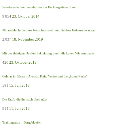
Wandernadel und Wanderpass des Bechtesgadener Land
9.854
23. Oktober 2014
Pöllatschlucht, Schloss Neuschwanstein und Schloss Hohenschwangau
2.037
18. November 2019
Mit der richtigen Outdoorbekleidung durch die kalten Wintermonate
420
23. Oktober 2019
Colmar im Elsass – Altstadt, Petite Venise und die „bunte Nacht“.
581
15. Juli 2019
Die Kraft, die ihn nach oben trägt
914
11. Juli 2019
Trainingstipp – Bergablaufen