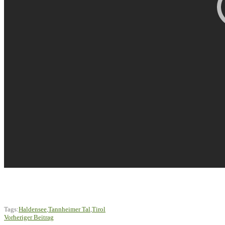
Tags:
Haldensee
,
Tannheimer Tal
,
Tirol
Vorheriger Beitrag