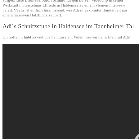
ausgebildete Bildhauer Adolf Schmid für den kurzen Videoclip in seiner
Werkstatt im Gästehaus Elfriede in Haldensee zu einem kleinen Interview
bereit.????Es ist einfach faszinierend, was Adi in gekonnter Handarbeit aus
einem massiven Holzblock zaubert.
Adi´s Schnitzstube in Haldensee im Tannheimer Tal
Ich hoffe ihr habt so viel Spaß an unserem Video, wie wir beim Dreh mit Adi!