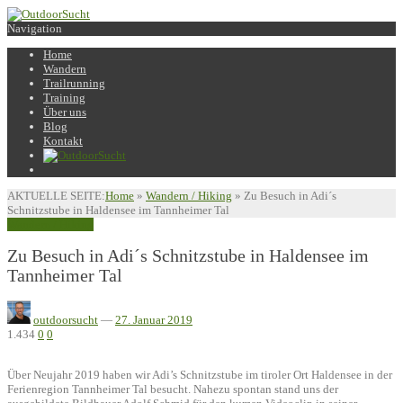
Navigation
Home
Wandern
Trailrunning
Training
Über uns
Blog
Kontakt
AKTUELLE SEITE:
Home
»
Wandern / Hiking
»
Zu Besuch in Adi´s
Schnitzstube in Haldensee im Tannheimer Tal
Wandern / Hiking
Zu Besuch in Adi´s Schnitzstube in Haldensee im
Tannheimer Tal
outdoorsucht
—
27. Januar 2019
1.434
0
0
Über Neujahr 2019 haben wir Adi’s Schnitzstube im tiroler Ort Haldensee in der
Ferienregion Tannheimer Tal besucht. Nahezu spontan stand uns der