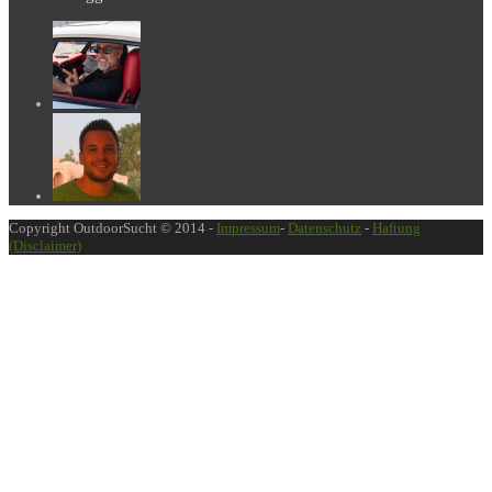
Copyright OutdoorSucht © 2014 -
Impressum
-
Datenschutz
-
Haftung
(Disclaimer)