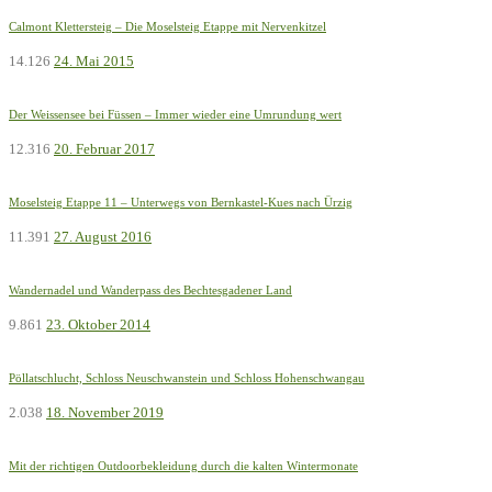
Calmont Klettersteig – Die Moselsteig Etappe mit Nervenkitzel
14.126
24. Mai 2015
Der Weissensee bei Füssen – Immer wieder eine Umrundung wert
12.316
20. Februar 2017
Moselsteig Etappe 11 – Unterwegs von Bernkastel-Kues nach Ürzig
11.391
27. August 2016
Wandernadel und Wanderpass des Bechtesgadener Land
9.861
23. Oktober 2014
Pöllatschlucht, Schloss Neuschwanstein und Schloss Hohenschwangau
2.038
18. November 2019
Mit der richtigen Outdoorbekleidung durch die kalten Wintermonate