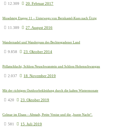
12.309
20. Februar 2017
Moselsteig Etappe 11 – Unterwegs von Bernkastel-Kues nach Ürzig
11.389
27. August 2016
Wandernadel und Wanderpass des Bechtesgadener Land
9.858
23. Oktober 2014
Pöllatschlucht, Schloss Neuschwanstein und Schloss Hohenschwangau
2.037
18. November 2019
Mit der richtigen Outdoorbekleidung durch die kalten Wintermonate
420
23. Oktober 2019
Colmar im Elsass – Altstadt, Petite Venise und die „bunte Nacht“.
581
15. Juli 2019