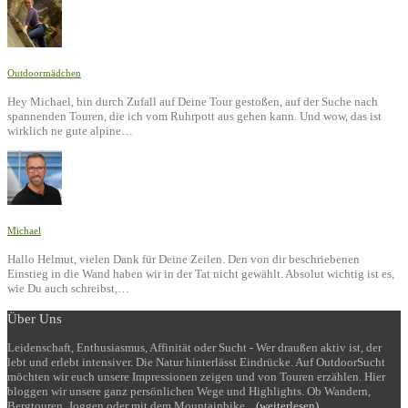
Outdoormädchen
Hey Michael, bin durch Zufall auf Deine Tour gestoßen, auf der Suche nach
spannenden Touren, die ich vom Ruhrpott aus gehen kann. Und wow, das ist
wirklich ne gute alpine…
Michael
Hallo Helmut, vielen Dank für Deine Zeilen. Den von dir beschriebenen
Einstieg in die Wand haben wir in der Tat nicht gewählt. Absolut wichtig ist es,
wie Du auch schreibst,…
Über Uns
Leidenschaft, Enthusiasmus, Affinität oder Sucht - Wer draußen aktiv ist, der
lebt und erlebt intensiver. Die Natur hinterlässt Eindrücke. Auf OutdoorSucht
möchten wir euch unsere Impressionen zeigen und von Touren erzählen. Hier
bloggen wir unsere ganz persönlichen Wege und Highlights. Ob Wandern,
Bergtouren, Joggen oder mit dem Mountainbike...
(weiterlesen)