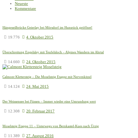
Neueste
Kommentare
Hängeseilbrücke Geierlay bei Mörsdorf im Hunsrück geöffnet!
19.776
4. Oktober 2015
Überschreitung Engelsley mit Teufelsloch – Alpines Wandern im Ahrtal
14.660
24. Oktober 2015
Calmont Klettersteig – Die Moselsteig Etappe mit Nervenkitzel
14.124
24. Mai 2015
Der Weissensee bei Füssen – Immer wieder eine Umrundung wert
12.308
20. Februar 2017
Moselsteig Etappe 11 – Unterwegs von Bernkastel-Kues nach Ürzig
11.389
27. August 2016