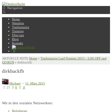
Navigation
Home
Wandern
Trailrunning
Training
Über uns
Blog
Kontakt
AKTUELLE SEITE:
Home
»
Trailrunnnig Lauf-Termine 2015 – LOG OFF and
GO RUN
»
dirkbackfb
dirkbackfb
Michael
—
11. März 2015
25
0
0
Wir in den sozialen Netzwerken:
Beliebteste