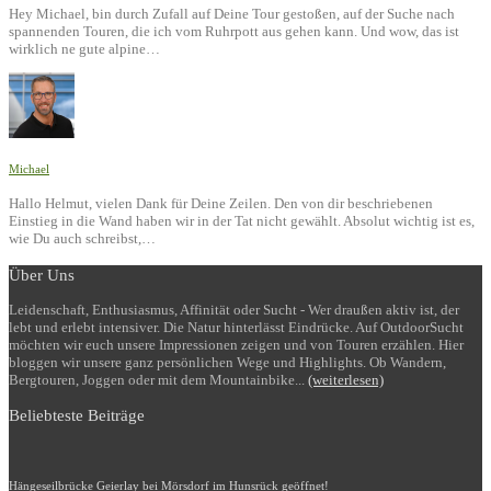
Hey Michael, bin durch Zufall auf Deine Tour gestoßen, auf der Suche nach
spannenden Touren, die ich vom Ruhrpott aus gehen kann. Und wow, das ist
wirklich ne gute alpine…
Michael
Hallo Helmut, vielen Dank für Deine Zeilen. Den von dir beschriebenen
Einstieg in die Wand haben wir in der Tat nicht gewählt. Absolut wichtig ist es,
wie Du auch schreibst,…
Über Uns
Leidenschaft, Enthusiasmus, Affinität oder Sucht - Wer draußen aktiv ist, der
lebt und erlebt intensiver. Die Natur hinterlässt Eindrücke. Auf OutdoorSucht
möchten wir euch unsere Impressionen zeigen und von Touren erzählen. Hier
bloggen wir unsere ganz persönlichen Wege und Highlights. Ob Wandern,
Bergtouren, Joggen oder mit dem Mountainbike...
(weiterlesen)
Beliebteste Beiträge
Hängeseilbrücke Geierlay bei Mörsdorf im Hunsrück geöffnet!