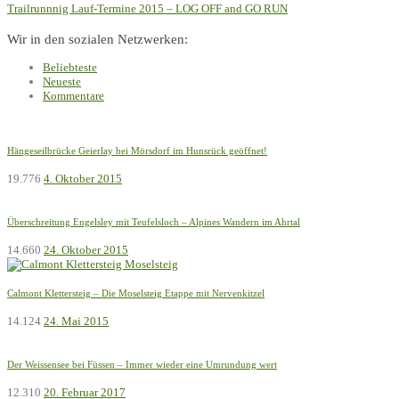
Trailrunnnig Lauf-Termine 2015 – LOG OFF and GO RUN
Wir in den sozialen Netzwerken:
Beliebteste
Neueste
Kommentare
Hängeseilbrücke Geierlay bei Mörsdorf im Hunsrück geöffnet!
19.776
4. Oktober 2015
Überschreitung Engelsley mit Teufelsloch – Alpines Wandern im Ahrtal
14.660
24. Oktober 2015
Calmont Klettersteig – Die Moselsteig Etappe mit Nervenkitzel
14.124
24. Mai 2015
Der Weissensee bei Füssen – Immer wieder eine Umrundung wert
12.310
20. Februar 2017