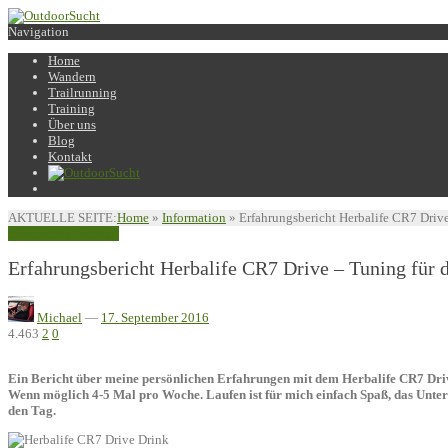
Navigation
Home
Wandern
Trailrunning
Training
Über uns
Blog
Kontakt
AKTUELLE SEITE:
Home
»
Information
»
Erfahrungsbericht Herbalife CR7 Drive
Information
Training
Erfahrungsbericht Herbalife CR7 Drive – Tuning für 
Michael
—
17. September 2016
4.463
2
0
Ein Bericht über meine persönlichen Erfahrungen mit dem Herbalife CR7 Drive 
Wenn möglich 4-5 Mal pro Woche. Laufen ist für mich einfach Spaß, das Unterw
den Tag.