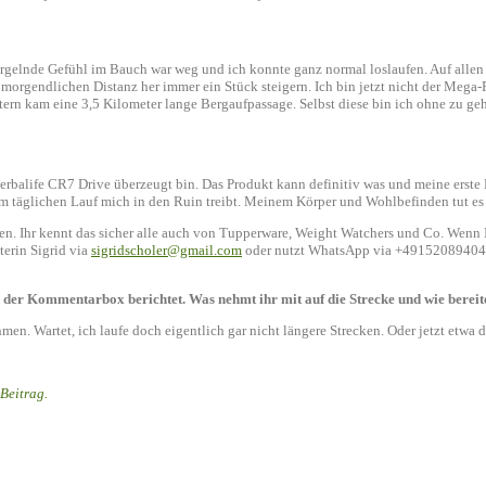
urgelnde Gefühl im Bauch war weg und ich konnte ganz normal loslaufen. Auf allen
rgendlichen Distanz her immer ein Stück steigern. Ich bin jetzt nicht der Mega-P
rn kam eine 3,5 Kilometer lange Bergaufpassage. Selbst diese bin ich ohne zu geh
Herbalife CR7 Drive überzeugt bin. Das Produkt kann definitiv was und meine erste Be
em täglichen Lauf mich in den Ruin treibt. Meinem Körper und Wohlbefinden tut es 
nten. Ihr kennt das sicher alle auch von Tupperware, Weight Watchers und Co. Wenn 
terin Sigrid via
sigridscholer@gmail.com
oder nutzt WhatsApp via +4915208940423 
n der Kommentarbox berichtet. Was nehmt ihr mit auf die Strecke und wie bereit
men. Wartet, ich laufe doch eigentlich gar nicht längere Strecken. Oder jetzt etwa 
 Beitrag.