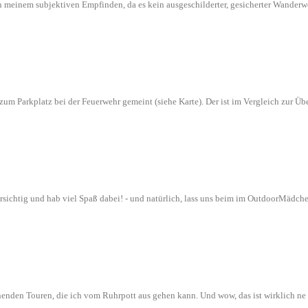
l in meinem subjektiven Empfinden, da es kein ausgeschilderter, gesicherter Wande
n zum Parkplatz bei der Feuerwehr gemeint (siehe Karte). Der ist im Vergleich zur
orsichtig und hab viel Spaß dabei! - und natürlich, lass uns beim im OutdoorMädch
nenden Touren, die ich vom Ruhrpott aus gehen kann. Und wow, das ist wirklich n