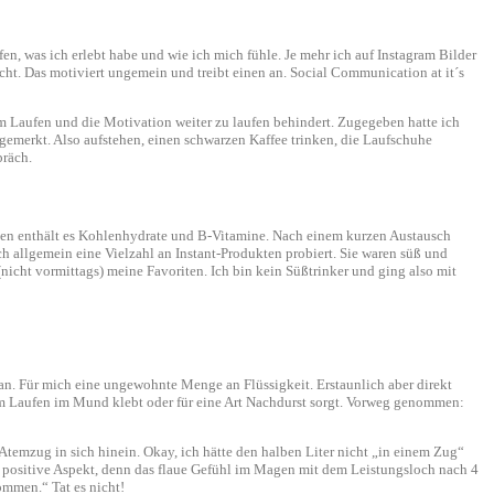
en, was ich erlebt habe und wie ich mich fühle. Je mehr ich auf Instagram Bilder
ht. Das motiviert ungemein und treibt einen an. Social Communication at it´s
m Laufen und die Motivation weiter zu laufen behindert. Zugegeben hatte ich
gemerkt. Also aufstehen, einen schwarzen Kaffee trinken, die Laufschuhe
präch.
ken enthält es Kohlenhydrate und B-Vitamine. Nach einem kurzen Austausch
ch allgemein eine Vielzahl an Instant-Produkten probiert. Sie waren süß und
nicht vormittags) meine Favoriten. Ich bin kein Süßtrinker und ging also mit
an. Für mich eine ungewohnte Menge an Flüssigkeit. Erstaunlich aber direkt
eim Laufen im Mund klebt oder für eine Art Nachdurst sorgt. Vorweg genommen:
Atemzug in sich hinein. Okay, ich hätte den halben Liter nicht „in einem Zug“
r positive Aspekt, denn das flaue Gefühl im Magen mit dem Leistungsloch nach 4
ommen.“ Tat es nicht!