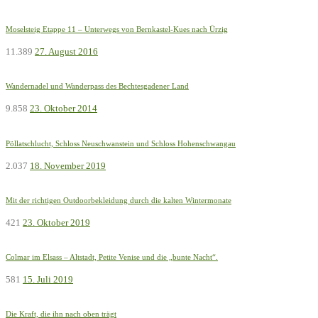
Moselsteig Etappe 11 – Unterwegs von Bernkastel-Kues nach Ürzig
11.389
27. August 2016
Wandernadel und Wanderpass des Bechtesgadener Land
9.858
23. Oktober 2014
Pöllatschlucht, Schloss Neuschwanstein und Schloss Hohenschwangau
2.037
18. November 2019
Mit der richtigen Outdoorbekleidung durch die kalten Wintermonate
421
23. Oktober 2019
Colmar im Elsass – Altstadt, Petite Venise und die „bunte Nacht“.
581
15. Juli 2019
Die Kraft, die ihn nach oben trägt