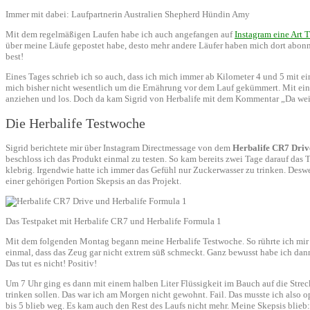
Immer mit dabei: Laufpartnerin Australien Shepherd Hündin Amy
Mit dem regelmäßigen Laufen habe ich auch angefangen auf
Instagram eine Art 
über meine Läufe gepostet habe, desto mehr andere Läufer haben mich dort abonni
best!
Eines Tages schrieb ich so auch, dass ich mich immer ab Kilometer 4 und 5 mit 
mich bisher nicht wesentlich um die Ernährung vor dem Lauf gekümmert. Mit einem
anziehen und los. Doch da kam Sigrid von Herbalife mit dem Kommentar „Da weiß 
Die Herbalife Testwoche
Sigrid berichtete mir über Instagram Directmessage von dem
Herbalife CR7 Driv
beschloss ich das Produkt einmal zu testen. So kam bereits zwei Tage darauf das 
klebrig. Irgendwie hatte ich immer das Gefühl nur Zuckerwasser zu trinken. Desw
einer gehörigen Portion Skepsis an das Projekt.
Das Testpaket mit Herbalife CR7 und Herbalife Formula 1
Mit dem folgenden Montag begann meine Herbalife Testwoche. So rührte ich mir 
einmal, dass das Zeug gar nicht extrem süß schmeckt. Ganz bewusst habe ich dan
Das tut es nicht! Positiv!
Um 7 Uhr ging es dann mit einem halben Liter Flüssigkeit im Bauch auf die Streck
trinken sollen. Das war ich am Morgen nicht gewohnt. Fail. Das musste ich also
bis 5 blieb weg. Es kam auch den Rest des Laufs nicht mehr. Meine Skepsis blieb