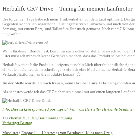
Herbalife CR7 Drive – Tuning für meinen Laufmotor
Die folgenden Tage habe ich mein Trinkverhalten vor dem Lauf optimiert. Das g
Gegenteil konnte ich sogar noch Leistungsreserven ausmachen und mich von der mo
Samstag, mit einem Berg- und Tallauf im Hunsrück gemacht. Nach rund 7 Kilomete
ungewohnt.
Wenn Ihr diesen Bericht lest, könnt ihr euch sicher vorstellen, dass ich von dem 
Liter muss ich mir auch keine Gedanken machen, dass das Produkt selbst bei ein
Herbalife verkauft die Produkte übrigens ausschließlich über freiberufliche Age
einkaufen möchtet, dann schreibt ganz einfach eine Mail an meine Herbalife Bera
Verkaufsplattformen an die Produkte kommt! 😉
An der Stelle würde ich mich freuen, wenn Ihr über Eure Erfahrungen unten i
Als nächstes werde ich das CR7 sicherlich einmal mit auf einen längeren Lauf neh
Info: Dies ist kein sponsored post, sprich kein vom Hersteller Herbalife bezahlter
Tags:
herbalife
,
laufen
,
Trailrunning
,
training
Vorheriger Beitrag
Moselsteig Etappe 11 – Unterwegs von Bernkastel-Kues nach Ürzig