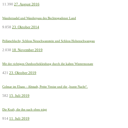
11.390
27. August 2016
Wandernadel und Wanderpass des Bechtesgadener Land
9.858
23. Oktober 2014
Pöllatschlucht, Schloss Neuschwanstein und Schloss Hohenschwangau
2.038
18. November 2019
Mit der richtigen Outdoorbekleidung durch die kalten Wintermonate
421
23. Oktober 2019
Colmar im Elsass – Altstadt, Petite Venise und die „bunte Nacht“.
582
15. Juli 2019
Die Kraft, die ihn nach oben trägt
914
11. Juli 2019