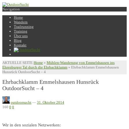
Navigation
Home
Wandern
Trailrunning
Training
Über uns
Blog
Kontakt
AKTUELLE SEITE:
Home
»
Mühlen-Wanderung von Emmelshausen ins
Ehrenburger Tal durch die Ehrbachklamm
»
Ehrbachklamm Emmelshausen
Hunsrück OutdoorSucht – 4
Ehrbachklamm Emmelshausen Hunsrück
OutdoorSucht – 4
outdoorsucht
—
31. Oktober 2014
160
0
0
Wir in den sozialen Netzwerken: