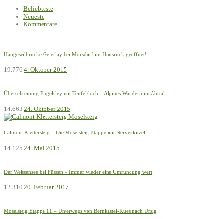
Beliebteste
Neueste
Kommentare
Hängeseilbrücke Geierlay bei Mörsdorf im Hunsrück geöffnet!
19.776
4. Oktober 2015
Überschreitung Engelsley mit Teufelsloch – Alpines Wandern im Ahrtal
14.663
24. Oktober 2015
Calmont Klettersteig – Die Moselsteig Etappe mit Nervenkitzel
14.125
24. Mai 2015
Der Weissensee bei Füssen – Immer wieder eine Umrundung wert
12.310
20. Februar 2017
Moselsteig Etappe 11 – Unterwegs von Bernkastel-Kues nach Ürzig