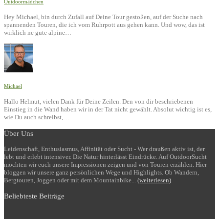
Outdoormädchen
Hey Michael, bin durch Zufall auf Deine Tour gestoßen, auf der Suche nach
spannenden Touren, die ich vom Ruhrpott aus gehen kann. Und wow, das ist
wirklich ne gute alpine…
Michael
Hallo Helmut, vielen Dank für Deine Zeilen. Den von dir beschriebenen
Einstieg in die Wand haben wir in der Tat nicht gewählt. Absolut wichtig ist es,
wie Du auch schreibst,…
Über Uns
Leidenschaft, Enthusiasmus, Affinität oder Sucht - Wer draußen aktiv ist, der
lebt und erlebt intensiver. Die Natur hinterlässt Eindrücke. Auf OutdoorSucht
möchten wir euch unsere Impressionen zeigen und von Touren erzählen. Hier
bloggen wir unsere ganz persönlichen Wege und Highlights. Ob Wandern,
Bergtouren, Joggen oder mit dem Mountainbike...
(weiterlesen)
Beliebteste Beiträge