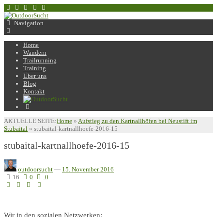
Navigation
Home
Wandern
Trailrunning
Training
Über uns
Blog
Kontakt
AKTUELLE SEITE:
Home
»
Aufstieg zu den Kartnallhöfen bei Neustift im
Stubaital
»
stubaital-kartnallhoefe-2016-15
stubaital-kartnallhoefe-2016-15
outdoorsucht
—
15. November 2016
16
0
0
Wir in den sozialen Netzwerken: