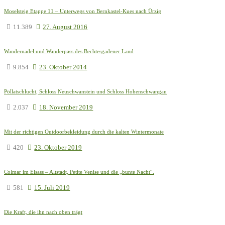
Moselsteig Etappe 11 – Unterwegs von Bernkastel-Kues nach Ürzig
11.389
27. August 2016
Wandernadel und Wanderpass des Bechtesgadener Land
9.854
23. Oktober 2014
Pöllatschlucht, Schloss Neuschwanstein und Schloss Hohenschwangau
2.037
18. November 2019
Mit der richtigen Outdoorbekleidung durch die kalten Wintermonate
420
23. Oktober 2019
Colmar im Elsass – Altstadt, Petite Venise und die „bunte Nacht“.
581
15. Juli 2019
Die Kraft, die ihn nach oben trägt