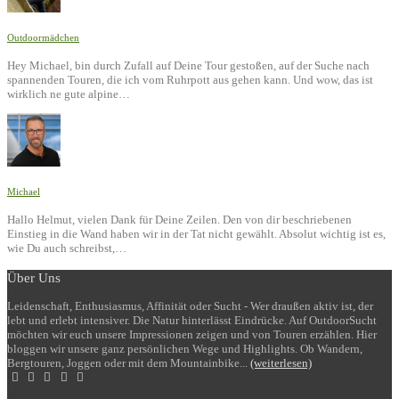
Outdoormädchen
Hey Michael, bin durch Zufall auf Deine Tour gestoßen, auf der Suche nach
spannenden Touren, die ich vom Ruhrpott aus gehen kann. Und wow, das ist
wirklich ne gute alpine…
Michael
Hallo Helmut, vielen Dank für Deine Zeilen. Den von dir beschriebenen
Einstieg in die Wand haben wir in der Tat nicht gewählt. Absolut wichtig ist es,
wie Du auch schreibst,…
Über Uns
Leidenschaft, Enthusiasmus, Affinität oder Sucht - Wer draußen aktiv ist, der
lebt und erlebt intensiver. Die Natur hinterlässt Eindrücke. Auf OutdoorSucht
möchten wir euch unsere Impressionen zeigen und von Touren erzählen. Hier
bloggen wir unsere ganz persönlichen Wege und Highlights. Ob Wandern,
Bergtouren, Joggen oder mit dem Mountainbike...
(weiterlesen)