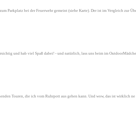
n zum Parkplatz bei der Feuerwehr gemeint (siehe Karte). Der ist im Vergleich zur
orsichtig und hab viel Spaß dabei! - und natürlich, lass uns beim im OutdoorMädch
nenden Touren, die ich vom Ruhrpott aus gehen kann. Und wow, das ist wirklich n