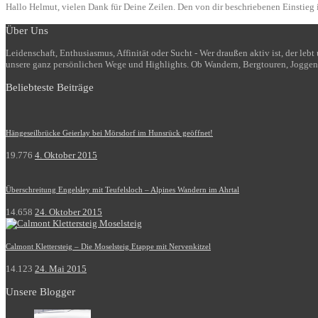
Hallo Helmut, vielen Dank für Deine Zeilen. Den von dir beschriebenen Einstieg i
Über Uns
Leidenschaft, Enthusiasmus, Affinität oder Sucht - Wer draußen aktiv ist, der le
unsere ganz persönlichen Wege und Highlights. Ob Wandern, Bergtouren, Joggen
Beliebteste Beiträge
Hängeseilbrücke Geierlay bei Mörsdorf im Hunsrück geöffnet!
19.776
4. Oktober 2015
Überschreitung Engelsley mit Teufelsloch – Alpines Wandern im Ahrtal
14.658
24. Oktober 2015
Calmont Klettersteig – Die Moselsteig Etappe mit Nervenkitzel
14.123
24. Mai 2015
Unsere Blogger