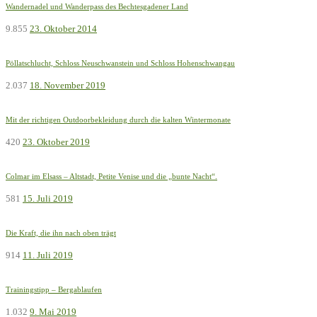
Wandernadel und Wanderpass des Bechtesgadener Land
9.855
23. Oktober 2014
Pöllatschlucht, Schloss Neuschwanstein und Schloss Hohenschwangau
2.037
18. November 2019
Mit der richtigen Outdoorbekleidung durch die kalten Wintermonate
420
23. Oktober 2019
Colmar im Elsass – Altstadt, Petite Venise und die „bunte Nacht“.
581
15. Juli 2019
Die Kraft, die ihn nach oben trägt
914
11. Juli 2019
Trainingstipp – Bergablaufen
1.032
9. Mai 2019