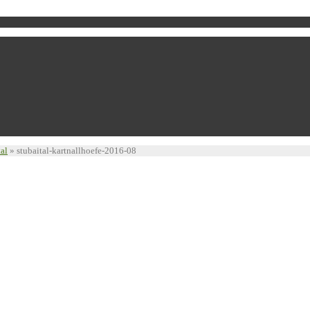
tal
»
stubaital-kartnallhoefe-2016-08