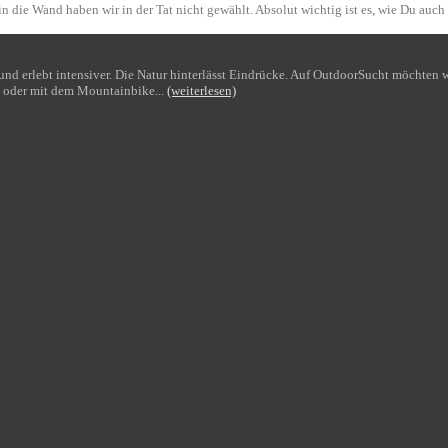
n die Wand haben wir in der Tat nicht gewählt. Absolut wichtig ist es, wie Du auch
bt und erlebt intensiver. Die Natur hinterlässt Eindrücke. Auf OutdoorSucht möchte
 oder mit dem Mountainbike...
(weiterlesen)