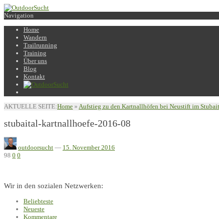
Navigation
Home
Wandern
Trailrunning
Training
Über uns
Blog
Kontakt
AKTUELLE SEITE:
Home
»
Aufstieg zu den Kartnallhöfen bei Neustift im Stubai
stubaital-kartnallhoefe-2016-08
outdoorsucht
—
15. November 2016
98
0
0
Wir in den sozialen Netzwerken:
Beliebteste
Neueste
Kommentare