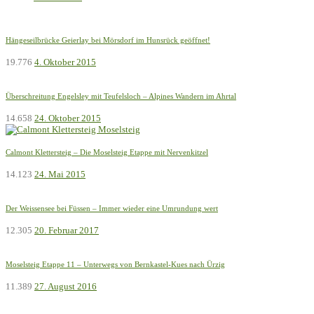
Hängeseilbrücke Geierlay bei Mörsdorf im Hunsrück geöffnet!
19.776
4. Oktober 2015
Überschreitung Engelsley mit Teufelsloch – Alpines Wandern im Ahrtal
14.658
24. Oktober 2015
Calmont Klettersteig – Die Moselsteig Etappe mit Nervenkitzel
14.123
24. Mai 2015
Der Weissensee bei Füssen – Immer wieder eine Umrundung wert
12.305
20. Februar 2017
Moselsteig Etappe 11 – Unterwegs von Bernkastel-Kues nach Ürzig
11.389
27. August 2016