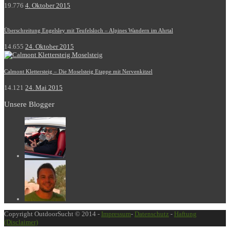
19.776
4. Oktober 2015
Überschreitung Engelsley mit Teufelsloch – Alpines Wandern im Ahrtal
14.655
24. Oktober 2015
Calmont Klettersteig – Die Moselsteig Etappe mit Nervenkitzel
14.121
24. Mai 2015
Unsere Blogger
Copyright OutdoorSucht © 2014 -
Impressum
-
Datenschutz
-
Haftung
(Disclaimer)