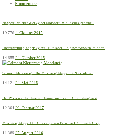
Kommentare
Hängeseilbrücke Geierlay bei Mörsdorf im Hunsrück geöffnet!
19.776
4. Oktober 2015
Überschreitung Engelsley mit Teufelsloch – Alpines Wandern im Ahrtal
14.655
24. Oktober 2015
Calmont Klettersteig – Die Moselsteig Etappe mit Nervenkitzel
14.121
24. Mai 2015
Der Weissensee bei Füssen – Immer wieder eine Umrundung wert
12.304
20. Februar 2017
Moselsteig Etappe 11 – Unterwegs von Bernkastel-Kues nach Ürzig
11.389
27. August 2016