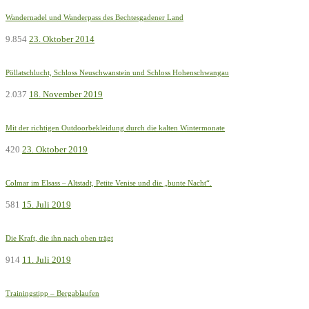
Wandernadel und Wanderpass des Bechtesgadener Land
9.854
23. Oktober 2014
Pöllatschlucht, Schloss Neuschwanstein und Schloss Hohenschwangau
2.037
18. November 2019
Mit der richtigen Outdoorbekleidung durch die kalten Wintermonate
420
23. Oktober 2019
Colmar im Elsass – Altstadt, Petite Venise und die „bunte Nacht“.
581
15. Juli 2019
Die Kraft, die ihn nach oben trägt
914
11. Juli 2019
Trainingstipp – Bergablaufen