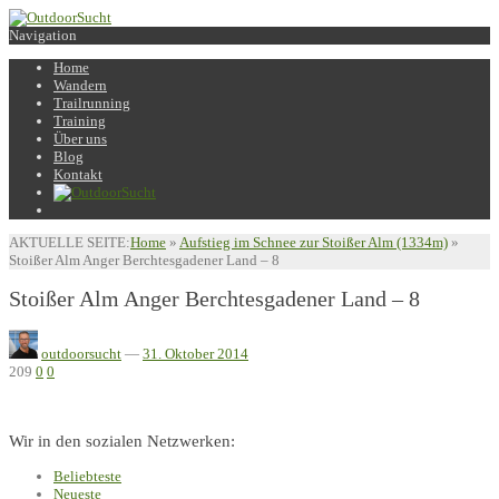
Navigation
Home
Wandern
Trailrunning
Training
Über uns
Blog
Kontakt
AKTUELLE SEITE:
Home
»
Aufstieg im Schnee zur Stoißer Alm (1334m)
»
Stoißer Alm Anger Berchtesgadener Land – 8
Stoißer Alm Anger Berchtesgadener Land – 8
outdoorsucht
—
31. Oktober 2014
209
0
0
Wir in den sozialen Netzwerken:
Beliebteste
Neueste