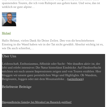
spannenden Touren, die ich vom Ruhrpott aus gehen kann. Und wow, das ist
wirklich ne gute alpine…
Michael
Hallo Helmut, vielen Dank für Deine Zeilen. Den von dir beschriebenen
Einstieg in die Wand haben wir in der Tat nicht gewählt. Absolut wichtig ist es,
wie Du auch schreibst,…
Über Uns
Leidenschaft, Enthusiasmus, Affinität oder Sucht - Wer draußen aktiv ist, der
lebt und erlebt intensiver. Die Natur hinterlässt Eindrücke. Auf OutdoorSucht
möchten wir euch unsere Impressionen zeigen und von Touren erzählen. Hier
bloggen wir unsere ganz persönlichen Wege und Highlights. Ob Wandern,
Bergtouren, Joggen oder mit dem Mountainbike...
(weiterlesen)
Beliebteste Beiträge
Hängeseilbrücke Geierlay bei Mörsdorf im Hunsrück geöffnet!