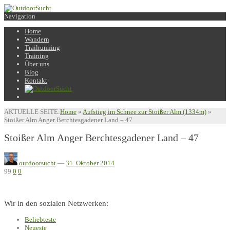
Navigation
Home
Wandern
Trailrunning
Training
Über uns
Blog
Kontakt
AKTUELLE SEITE:
Home
»
Aufstieg im Schnee zur Stoißer Alm (1334m)
»
Stoißer Alm Anger Berchtesgadener Land – 47
Stoißer Alm Anger Berchtesgadener Land – 47
outdoorsucht
—
31. Oktober 2014
99
0
0
Wir in den sozialen Netzwerken:
Beliebteste
Neueste