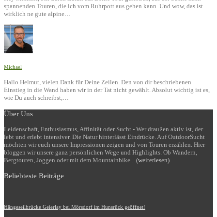
spannenden Touren, die ich vom Ruhrpott aus gehen kann. Und wow, das ist
wirklich ne gute alpine…
Michael
Hallo Helmut, vielen Dank für Deine Zeilen. Den von dir beschriebenen
Einstieg in die Wand haben wir in der Tat nicht gewählt. Absolut wichtig ist es,
wie Du auch schreibst,…
Über Uns
Leidenschaft, Enthusiasmus, Affinität oder Sucht - Wer draußen aktiv ist, der
lebt und erlebt intensiver. Die Natur hinterlässt Eindrücke. Auf OutdoorSucht
möchten wir euch unsere Impressionen zeigen und von Touren erzählen. Hier
bloggen wir unsere ganz persönlichen Wege und Highlights. Ob Wandern,
Bergtouren, Joggen oder mit dem Mountainbike...
(weiterlesen)
Beliebteste Beiträge
Hängeseilbrücke Geierlay bei Mörsdorf im Hunsrück geöffnet!