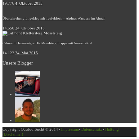
19.776
4. Oktober 2015
Überschreitung Engelsley mit Teufelsloch – Alpines Wandern im Ahrtal
14.656
24. Oktober 2015
Calmont Klettersteig – Die Moselsteig Etappe mit Nervenkitzel
14.122
24. Mai 2015
Unsere Blogger
Copyright OutdoorSucht © 2014 -
Impressum
-
Datenschutz
-
Haftung
(Disclaimer)