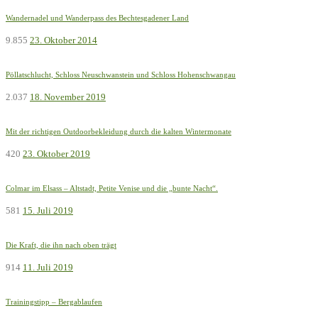
Wandernadel und Wanderpass des Bechtesgadener Land
9.855
23. Oktober 2014
Pöllatschlucht, Schloss Neuschwanstein und Schloss Hohenschwangau
2.037
18. November 2019
Mit der richtigen Outdoorbekleidung durch die kalten Wintermonate
420
23. Oktober 2019
Colmar im Elsass – Altstadt, Petite Venise und die „bunte Nacht“.
581
15. Juli 2019
Die Kraft, die ihn nach oben trägt
914
11. Juli 2019
Trainingstipp – Bergablaufen