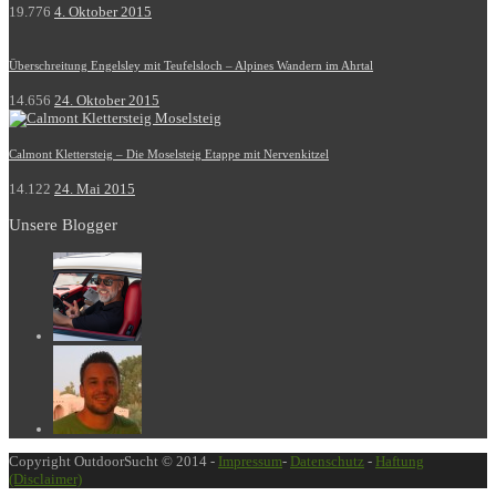
19.776
4. Oktober 2015
Überschreitung Engelsley mit Teufelsloch – Alpines Wandern im Ahrtal
14.656
24. Oktober 2015
Calmont Klettersteig – Die Moselsteig Etappe mit Nervenkitzel
14.122
24. Mai 2015
Unsere Blogger
Copyright OutdoorSucht © 2014 -
Impressum
-
Datenschutz
-
Haftung
(Disclaimer)