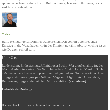
spannenden Touren, die ich vom Ruhrpott aus gehen kann. Und wow, das ist
wirklich ne gute alpine…
Michael
Hallo Helmut, vielen Dank für Deine Zeilen. Den von dir beschriebenen
Einstieg in die Wand haben wir in der Tat nicht gewählt. Absolut wichtig ist es,
wie Du auch schreibst,…
Über Uns
Leidenschaft, Enthusiasmus, Affinität oder Sucht - Wer draußen aktiv ist, der
lebt und erlebt intensiver. Die Natur hinterlässt Eindrücke. Auf OutdoorSucht
möchten wir euch unsere Impressionen zeigen und von Touren erzählen. Hier
bloggen wir unsere ganz persönlichen Wege und Highlights. Ob Wandern,
Bergtouren, Joggen oder mit dem Mountainbike...
(weiterlesen)
Beliebteste Beiträge
Hängeseilbrücke Geierlay bei Mörsdorf im Hunsrück geöffnet!