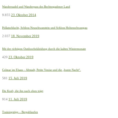
Wandernadel und Wanderpass des Bechtesgadener Land
9.855
23. Oktober 2014
Pöllatschlucht, Schloss Neuschwanstein und Schloss Hohenschwangau
2.037
18. November 2019
Mit der richtigen Outdoorbekleidung durch die kalten Wintermonate
420
23. Oktober 2019
Colmar im Elsass – Altstadt, Petite Venise und die „bunte Nacht“.
581
15. Juli 2019
Die Kraft, die ihn nach oben trägt
914
11. Juli 2019
Trainingstipp – Bergablaufen