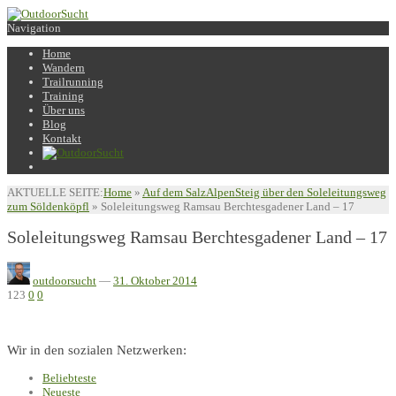
Navigation
Home
Wandern
Trailrunning
Training
Über uns
Blog
Kontakt
AKTUELLE SEITE:
Home
»
Auf dem SalzAlpenSteig über den Soleleitungsweg
zum Söldenköpfl
»
Soleleitungsweg Ramsau Berchtesgadener Land – 17
Soleleitungsweg Ramsau Berchtesgadener Land – 17
outdoorsucht
—
31. Oktober 2014
123
0
0
Wir in den sozialen Netzwerken:
Beliebteste
Neueste