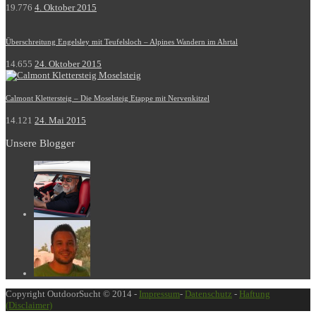
19.776
4. Oktober 2015
Überschreitung Engelsley mit Teufelsloch – Alpines Wandern im Ahrtal
14.655
24. Oktober 2015
Calmont Klettersteig – Die Moselsteig Etappe mit Nervenkitzel
14.121
24. Mai 2015
Unsere Blogger
Copyright OutdoorSucht © 2014 -
Impressum
-
Datenschutz
-
Haftung
(Disclaimer)