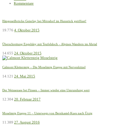
Kommentare
Hängeseilbrücke Geierlay bei Mörsdorf im Hunsrück geöffnet!
19.776
4. Oktober 2015
Überschreitung Engelsley mit Teufelsloch – Alpines Wandern im Ahrtal
14.655
24. Oktober 2015
Calmont Klettersteig – Die Moselsteig Etappe mit Nervenkitzel
14.121
24. Mai 2015
Der Weissensee bei Füssen – Immer wieder eine Umrundung wert
12.304
20. Februar 2017
Moselsteig Etappe 11 – Unterwegs von Bernkastel-Kues nach Ürzig
11.389
27. August 2016