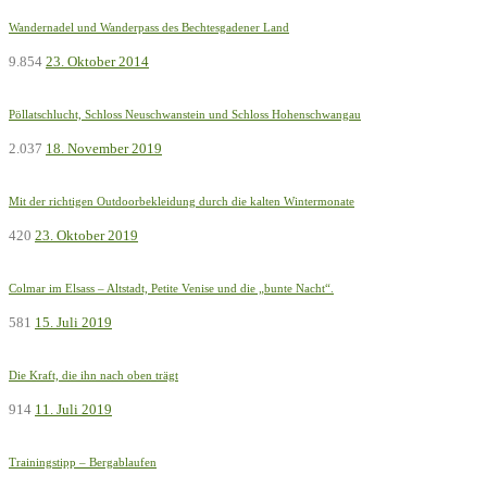
Wandernadel und Wanderpass des Bechtesgadener Land
9.854
23. Oktober 2014
Pöllatschlucht, Schloss Neuschwanstein und Schloss Hohenschwangau
2.037
18. November 2019
Mit der richtigen Outdoorbekleidung durch die kalten Wintermonate
420
23. Oktober 2019
Colmar im Elsass – Altstadt, Petite Venise und die „bunte Nacht“.
581
15. Juli 2019
Die Kraft, die ihn nach oben trägt
914
11. Juli 2019
Trainingstipp – Bergablaufen