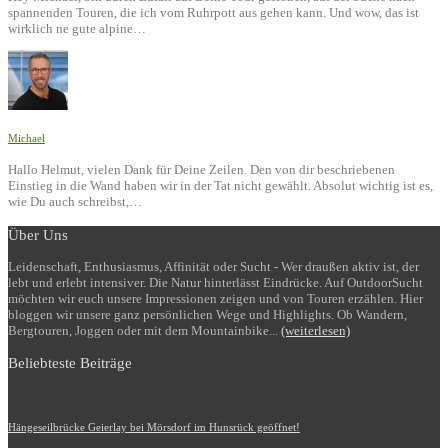
spannenden Touren, die ich vom Ruhrpott aus gehen kann. Und wow, das ist
wirklich ne gute alpine…
Michael
Hallo Helmut, vielen Dank für Deine Zeilen. Den von dir beschriebenen
Einstieg in die Wand haben wir in der Tat nicht gewählt. Absolut wichtig ist es,
wie Du auch schreibst,…
Über Uns
Leidenschaft, Enthusiasmus, Affinität oder Sucht - Wer draußen aktiv ist, der
lebt und erlebt intensiver. Die Natur hinterlässt Eindrücke. Auf OutdoorSucht
möchten wir euch unsere Impressionen zeigen und von Touren erzählen. Hier
bloggen wir unsere ganz persönlichen Wege und Highlights. Ob Wandern,
Bergtouren, Joggen oder mit dem Mountainbike...
(weiterlesen)
Beliebteste Beiträge
Hängeseilbrücke Geierlay bei Mörsdorf im Hunsrück geöffnet!