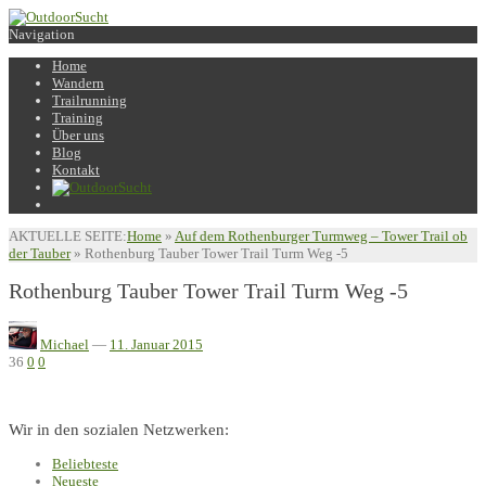
Navigation
Home
Wandern
Trailrunning
Training
Über uns
Blog
Kontakt
AKTUELLE SEITE:
Home
»
Auf dem Rothenburger Turmweg – Tower Trail ob
der Tauber
»
Rothenburg Tauber Tower Trail Turm Weg -5
Rothenburg Tauber Tower Trail Turm Weg -5
Michael
—
11. Januar 2015
36
0
0
Wir in den sozialen Netzwerken:
Beliebteste
Neueste