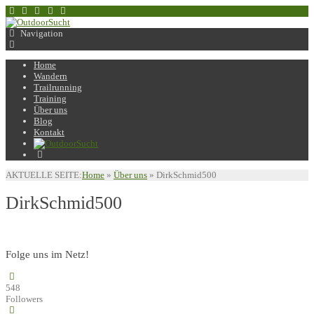
Navigation
Home
Wandern
Trailrunning
Training
Über uns
Blog
Kontakt
AKTUELLE SEITE:
Home
»
Über uns
»
DirkSchmid500
DirkSchmid500
Folge uns im Netz!
548
Followers