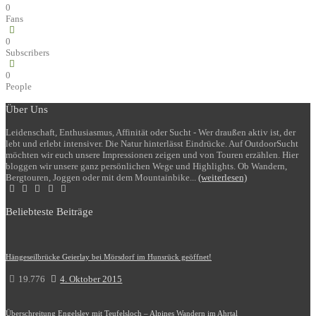
0
Fans
0
Subscribers
0
People
Über Uns
Leidenschaft, Enthusiasmus, Affinität oder Sucht - Wer draußen aktiv ist, der
lebt und erlebt intensiver. Die Natur hinterlässt Eindrücke. Auf OutdoorSucht
möchten wir euch unsere Impressionen zeigen und von Touren erzählen. Hier
bloggen wir unsere ganz persönlichen Wege und Highlights. Ob Wandern,
Bergtouren, Joggen oder mit dem Mountainbike...
(weiterlesen)
Beliebteste Beiträge
Hängeseilbrücke Geierlay bei Mörsdorf im Hunsrück geöffnet!
19.776
4. Oktober 2015
Überschreitung Engelsley mit Teufelsloch – Alpines Wandern im Ahrtal