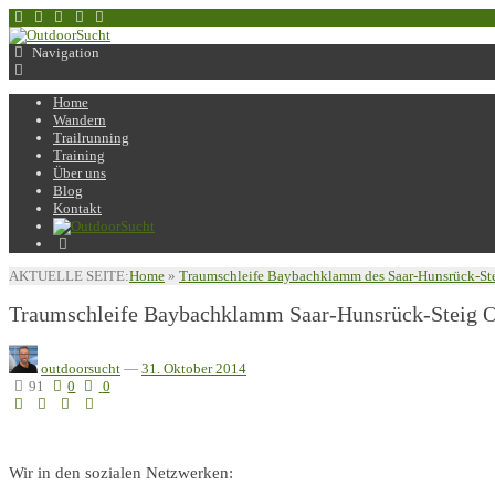
Navigation
Home
Wandern
Trailrunning
Training
Über uns
Blog
Kontakt
AKTUELLE SEITE:
Home
»
Traumschleife Baybachklamm des Saar-Hunsrück-St
Traumschleife Baybachklamm Saar-Hunsrück-Steig O
outdoorsucht
—
31. Oktober 2014
91
0
0
Wir in den sozialen Netzwerken: