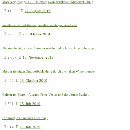
Moselsteig Etappe 11 – Unterwegs von Bernkastel-Kues nach Ürzig
11.389
27. August 2016
Wandernadel und Wanderpass des Bechtesgadener Land
9.856
23. Oktober 2014
Pöllatschlucht, Schloss Neuschwanstein und Schloss Hohenschwangau
2.037
18. November 2019
Mit der richtigen Outdoorbekleidung durch die kalten Wintermonate
420
23. Oktober 2019
Colmar im Elsass – Altstadt, Petite Venise und die „bunte Nacht“.
581
15. Juli 2019
Die Kraft, die ihn nach oben trägt
914
11. Juli 2019