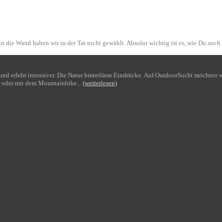
n die Wand haben wir in der Tat nicht gewählt. Absolut wichtig ist es, wie Du auch
bt und erlebt intensiver. Die Natur hinterlässt Eindrücke. Auf OutdoorSucht möchte
 oder mit dem Mountainbike...
(weiterlesen)