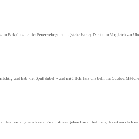
n zum Parkplatz bei der Feuerwehr gemeint (siehe Karte). Der ist im Vergleich zur
orsichtig und hab viel Spaß dabei! - und natürlich, lass uns beim im OutdoorMädch
nenden Touren, die ich vom Ruhrpott aus gehen kann. Und wow, das ist wirklich n