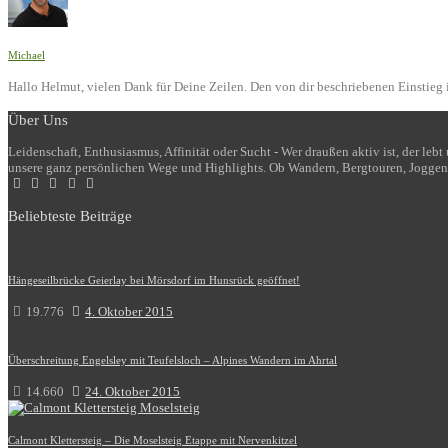
Michael
Hallo Helmut, vielen Dank für Deine Zeilen. Den von dir beschriebenen Einstieg i
Über Uns
Leidenschaft, Enthusiasmus, Affinität oder Sucht - Wer draußen aktiv ist, der le
unsere ganz persönlichen Wege und Highlights. Ob Wandern, Bergtouren, Joggen
Beliebteste Beiträge
Hängeseilbrücke Geierlay bei Mörsdorf im Hunsrück geöffnet!
19.776
4. Oktober 2015
Überschreitung Engelsley mit Teufelsloch – Alpines Wandern im Ahrtal
14.660
24. Oktober 2015
Calmont Klettersteig – Die Moselsteig Etappe mit Nervenkitzel