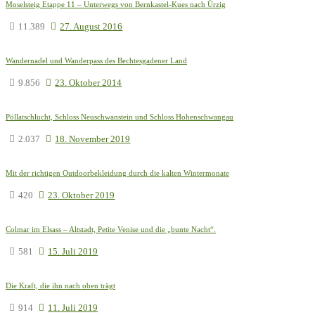
Moselsteig Etappe 11 – Unterwegs von Bernkastel-Kues nach Ürzig
11.389
27. August 2016
Wandernadel und Wanderpass des Bechtesgadener Land
9.856
23. Oktober 2014
Pöllatschlucht, Schloss Neuschwanstein und Schloss Hohenschwangau
2.037
18. November 2019
Mit der richtigen Outdoorbekleidung durch die kalten Wintermonate
420
23. Oktober 2019
Colmar im Elsass – Altstadt, Petite Venise und die „bunte Nacht“.
581
15. Juli 2019
Die Kraft, die ihn nach oben trägt
914
11. Juli 2019