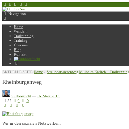
Navigation
Home
Wandern
Trailrunning
Training
Über uns
Blog
Kontakt
AKTUELLE SEITE:
Home
»
Streuobstwiesenweg Mülheim Kärlich – Trailrunni
Rheinburgenweg
outdoorsucht
—
16. März 2015
57
0
0
Wir in den sozialen Netzwerken: