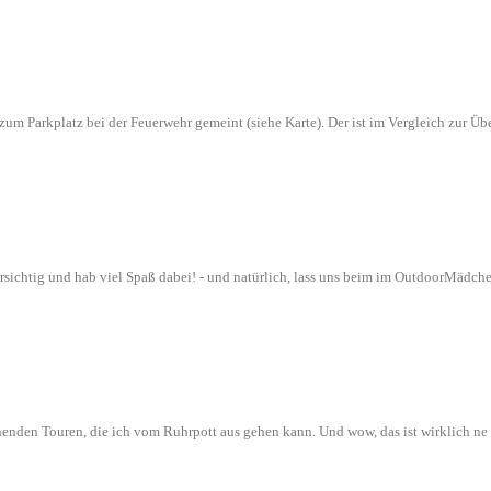
n zum Parkplatz bei der Feuerwehr gemeint (siehe Karte). Der ist im Vergleich zur
orsichtig und hab viel Spaß dabei! - und natürlich, lass uns beim im OutdoorMädch
nenden Touren, die ich vom Ruhrpott aus gehen kann. Und wow, das ist wirklich n