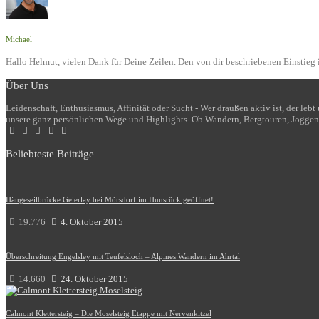
Michael
Hallo Helmut, vielen Dank für Deine Zeilen. Den von dir beschriebenen Einstieg i
Über Uns
Leidenschaft, Enthusiasmus, Affinität oder Sucht - Wer draußen aktiv ist, der le
unsere ganz persönlichen Wege und Highlights. Ob Wandern, Bergtouren, Joggen
Beliebteste Beiträge
Hängeseilbrücke Geierlay bei Mörsdorf im Hunsrück geöffnet!
19.776
4. Oktober 2015
Überschreitung Engelsley mit Teufelsloch – Alpines Wandern im Ahrtal
14.660
24. Oktober 2015
Calmont Klettersteig – Die Moselsteig Etappe mit Nervenkitzel