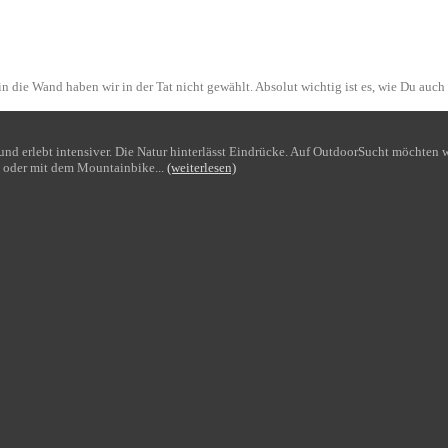
n die Wand haben wir in der Tat nicht gewählt. Absolut wichtig ist es, wie Du auch
bt und erlebt intensiver. Die Natur hinterlässt Eindrücke. Auf OutdoorSucht möchte
 oder mit dem Mountainbike...
(weiterlesen)