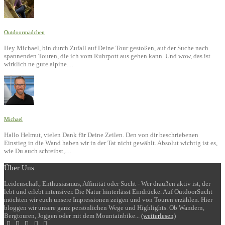
Outdoormädchen
Hey Michael, bin durch Zufall auf Deine Tour gestoßen, auf der Suche nach
spannenden Touren, die ich vom Ruhrpott aus gehen kann. Und wow, das ist
wirklich ne gute alpine…
Michael
Hallo Helmut, vielen Dank für Deine Zeilen. Den von dir beschriebenen
Einstieg in die Wand haben wir in der Tat nicht gewählt. Absolut wichtig ist es,
wie Du auch schreibst,…
Über Uns
Leidenschaft, Enthusiasmus, Affinität oder Sucht - Wer draußen aktiv ist, der
lebt und erlebt intensiver. Die Natur hinterlässt Eindrücke. Auf OutdoorSucht
möchten wir euch unsere Impressionen zeigen und von Touren erzählen. Hier
bloggen wir unsere ganz persönlichen Wege und Highlights. Ob Wandern,
Bergtouren, Joggen oder mit dem Mountainbike...
(weiterlesen)