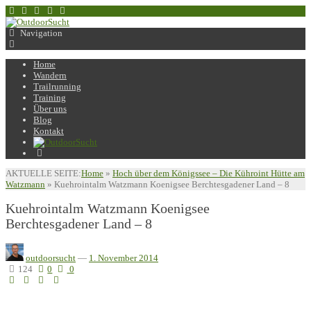
Navigation
Home
Wandern
Trailrunning
Training
Über uns
Blog
Kontakt
AKTUELLE SEITE:
Home
»
Hoch über dem Königssee – Die Kühroint Hütte am
Watzmann
»
Kuehrointalm Watzmann Koenigsee Berchtesgadener Land – 8
Kuehrointalm Watzmann Koenigsee
Berchtesgadener Land – 8
outdoorsucht
—
1. November 2014
124
0
0