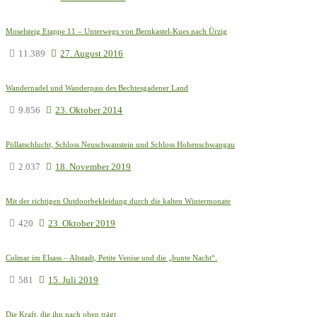
Moselsteig Etappe 11 – Unterwegs von Bernkastel-Kues nach Ürzig
11.389
27. August 2016
Wandernadel und Wanderpass des Bechtesgadener Land
9.856
23. Oktober 2014
Pöllatschlucht, Schloss Neuschwanstein und Schloss Hohenschwangau
2.037
18. November 2019
Mit der richtigen Outdoorbekleidung durch die kalten Wintermonate
420
23. Oktober 2019
Colmar im Elsass – Altstadt, Petite Venise und die „bunte Nacht“.
581
15. Juli 2019
Die Kraft, die ihn nach oben trägt