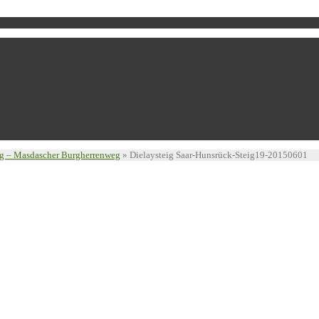
eig – Masdascher Burgherrenweg
»
Dielaysteig Saar-Hunsrück-Steig19-20150601