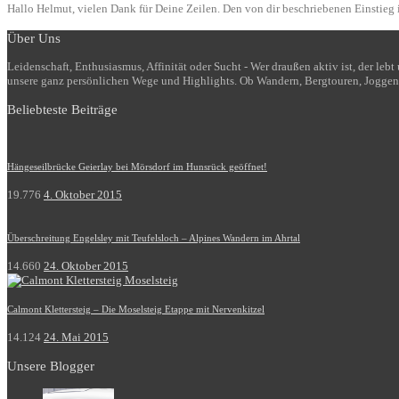
Hallo Helmut, vielen Dank für Deine Zeilen. Den von dir beschriebenen Einstieg i
Über Uns
Leidenschaft, Enthusiasmus, Affinität oder Sucht - Wer draußen aktiv ist, der le
unsere ganz persönlichen Wege und Highlights. Ob Wandern, Bergtouren, Joggen
Beliebteste Beiträge
Hängeseilbrücke Geierlay bei Mörsdorf im Hunsrück geöffnet!
19.776
4. Oktober 2015
Überschreitung Engelsley mit Teufelsloch – Alpines Wandern im Ahrtal
14.660
24. Oktober 2015
Calmont Klettersteig – Die Moselsteig Etappe mit Nervenkitzel
14.124
24. Mai 2015
Unsere Blogger