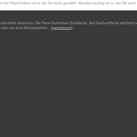
n die Wand haben wir in der Tat nicht gewählt. Absolut wichtig ist es, wie Du auch
bt und erlebt intensiver. Die Natur hinterlässt Eindrücke. Auf OutdoorSucht möchte
 oder mit dem Mountainbike...
(weiterlesen)