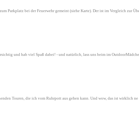
n zum Parkplatz bei der Feuerwehr gemeint (siehe Karte). Der ist im Vergleich zur
orsichtig und hab viel Spaß dabei! - und natürlich, lass uns beim im OutdoorMädch
nenden Touren, die ich vom Ruhrpott aus gehen kann. Und wow, das ist wirklich n