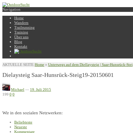
Navigation
Home
Wandern
Trailrunning
Training
Über uns
Blog
Kontakt
AKTUELLE SEITE:
Home
»
Unterwegs auf dem Diellaysteig | Saar-Hunsrück-St
Dielaysteig Saar-Hunsrück-Steig19-20150601
Michael
—
19. Juli 2015
199
0
0
Wir in den sozialen Netzwerken:
Beliebteste
Neueste
Kommentare