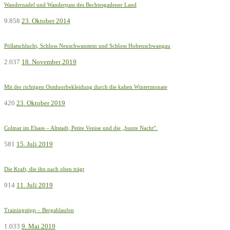
Wandernadel und Wanderpass des Bechtesgadener Land
9.858
23. Oktober 2014
Pöllatschlucht, Schloss Neuschwanstein und Schloss Hohenschwangau
2.037
18. November 2019
Mit der richtigen Outdoorbekleidung durch die kalten Wintermonate
420
23. Oktober 2019
Colmar im Elsass – Altstadt, Petite Venise und die „bunte Nacht“.
581
15. Juli 2019
Die Kraft, die ihn nach oben trägt
914
11. Juli 2019
Trainingstipp – Bergablaufen
1.033
9. Mai 2019