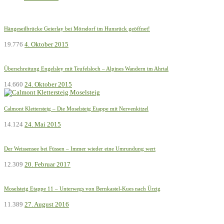
Hängeseilbrücke Geierlay bei Mörsdorf im Hunsrück geöffnet!
19.776
4. Oktober 2015
Überschreitung Engelsley mit Teufelsloch – Alpines Wandern im Ahrtal
14.660
24. Oktober 2015
Calmont Klettersteig – Die Moselsteig Etappe mit Nervenkitzel
14.124
24. Mai 2015
Der Weissensee bei Füssen – Immer wieder eine Umrundung wert
12.309
20. Februar 2017
Moselsteig Etappe 11 – Unterwegs von Bernkastel-Kues nach Ürzig
11.389
27. August 2016