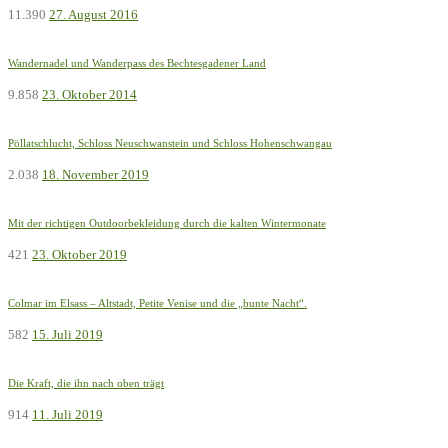
11.390
27. August 2016
Wandernadel und Wanderpass des Bechtesgadener Land
9.858
23. Oktober 2014
Pöllatschlucht, Schloss Neuschwanstein und Schloss Hohenschwangau
2.038
18. November 2019
Mit der richtigen Outdoorbekleidung durch die kalten Wintermonate
421
23. Oktober 2019
Colmar im Elsass – Altstadt, Petite Venise und die „bunte Nacht“.
582
15. Juli 2019
Die Kraft, die ihn nach oben trägt
914
11. Juli 2019