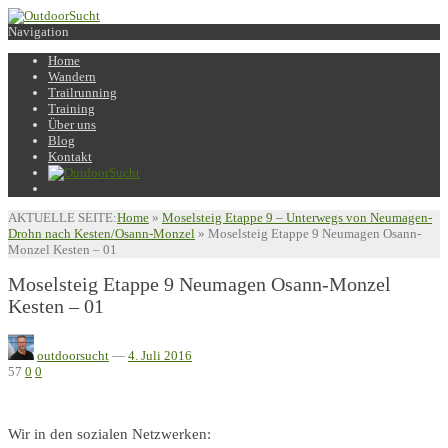
Navigation
Home
Wandern
Trailrunning
Training
Über uns
Blog
Kontakt
AKTUELLE SEITE:
Home
»
Moselsteig Etappe 9 – Unterwegs von Neumagen-
Drohn nach Kesten/Osann-Monzel
»
Moselsteig Etappe 9 Neumagen Osann-
Monzel Kesten – 01
Moselsteig Etappe 9 Neumagen Osann-Monzel
Kesten – 01
outdoorsucht
—
4. Juli 2016
57
0
0
Wir in den sozialen Netzwerken: