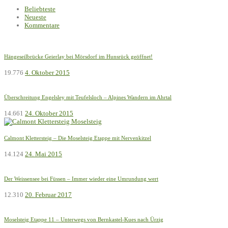
Beliebteste
Neueste
Kommentare
Hängeseilbrücke Geierlay bei Mörsdorf im Hunsrück geöffnet!
19.776
4. Oktober 2015
Überschreitung Engelsley mit Teufelsloch – Alpines Wandern im Ahrtal
14.661
24. Oktober 2015
Calmont Klettersteig – Die Moselsteig Etappe mit Nervenkitzel
14.124
24. Mai 2015
Der Weissensee bei Füssen – Immer wieder eine Umrundung wert
12.310
20. Februar 2017
Moselsteig Etappe 11 – Unterwegs von Bernkastel-Kues nach Ürzig