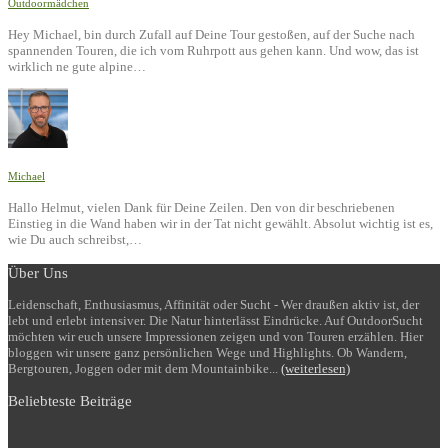
Outdoormädchen
Hey Michael, bin durch Zufall auf Deine Tour gestoßen, auf der Suche nach
spannenden Touren, die ich vom Ruhrpott aus gehen kann. Und wow, das ist
wirklich ne gute alpine…
Michael
Hallo Helmut, vielen Dank für Deine Zeilen. Den von dir beschriebenen
Einstieg in die Wand haben wir in der Tat nicht gewählt. Absolut wichtig ist es,
wie Du auch schreibst,…
Über Uns
Leidenschaft, Enthusiasmus, Affinität oder Sucht - Wer draußen aktiv ist, der
lebt und erlebt intensiver. Die Natur hinterlässt Eindrücke. Auf OutdoorSucht
möchten wir euch unsere Impressionen zeigen und von Touren erzählen. Hier
bloggen wir unsere ganz persönlichen Wege und Highlights. Ob Wandern,
Bergtouren, Joggen oder mit dem Mountainbike...
(weiterlesen)
Beliebteste Beiträge