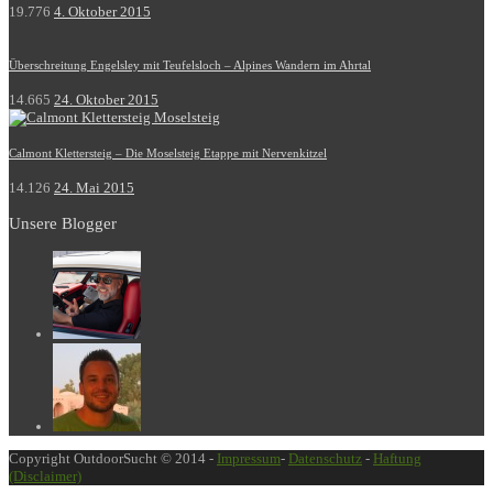
19.776
4. Oktober 2015
Überschreitung Engelsley mit Teufelsloch – Alpines Wandern im Ahrtal
14.665
24. Oktober 2015
Calmont Klettersteig – Die Moselsteig Etappe mit Nervenkitzel
14.126
24. Mai 2015
Unsere Blogger
Copyright OutdoorSucht © 2014 -
Impressum
-
Datenschutz
-
Haftung
(Disclaimer)