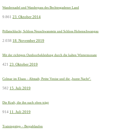
Wandernadel und Wanderpass des Bechtesgadener Land
9.861
23. Oktober 2014
Pöllatschlucht, Schloss Neuschwanstein und Schloss Hohenschwangau
2.038
18. November 2019
Mit der richtigen Outdoorbekleidung durch die kalten Wintermonate
421
23. Oktober 2019
Colmar im Elsass – Altstadt, Petite Venise und die „bunte Nacht“.
582
15. Juli 2019
Die Kraft, die ihn nach oben trägt
914
11. Juli 2019
Trainingstipp – Bergablaufen