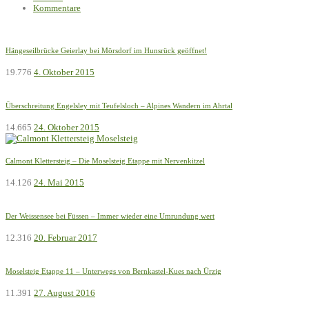
Kommentare
Hängeseilbrücke Geierlay bei Mörsdorf im Hunsrück geöffnet!
19.776
4. Oktober 2015
Überschreitung Engelsley mit Teufelsloch – Alpines Wandern im Ahrtal
14.665
24. Oktober 2015
Calmont Klettersteig – Die Moselsteig Etappe mit Nervenkitzel
14.126
24. Mai 2015
Der Weissensee bei Füssen – Immer wieder eine Umrundung wert
12.316
20. Februar 2017
Moselsteig Etappe 11 – Unterwegs von Bernkastel-Kues nach Ürzig
11.391
27. August 2016