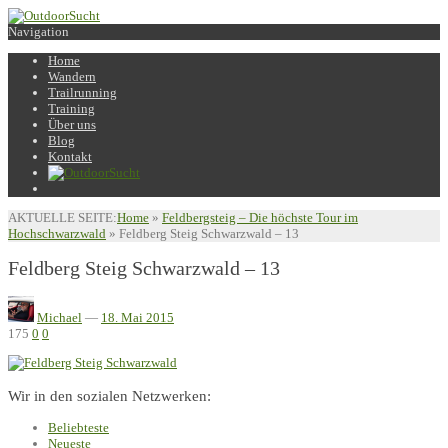
Navigation
Home
Wandern
Trailrunning
Training
Über uns
Blog
Kontakt
AKTUELLE SEITE:
Home
»
Feldbergsteig – Die höchste Tour im
Hochschwarzwald
»
Feldberg Steig Schwarzwald – 13
Feldberg Steig Schwarzwald – 13
Michael
—
18. Mai 2015
175
0
0
Wir in den sozialen Netzwerken:
Beliebteste
Neueste