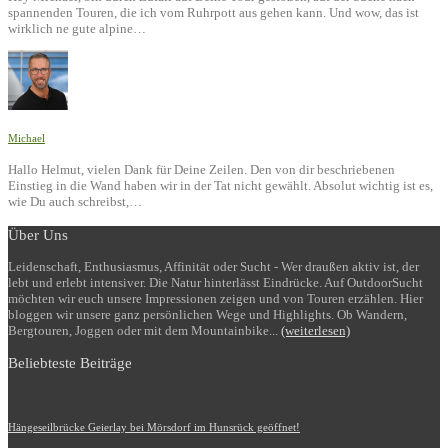
spannenden Touren, die ich vom Ruhrpott aus gehen kann. Und wow, das ist
wirklich ne gute alpine…
Michael
Hallo Helmut, vielen Dank für Deine Zeilen. Den von dir beschriebenen
Einstieg in die Wand haben wir in der Tat nicht gewählt. Absolut wichtig ist es,
wie Du auch schreibst,…
Über Uns
Leidenschaft, Enthusiasmus, Affinität oder Sucht - Wer draußen aktiv ist, der
lebt und erlebt intensiver. Die Natur hinterlässt Eindrücke. Auf OutdoorSucht
möchten wir euch unsere Impressionen zeigen und von Touren erzählen. Hier
bloggen wir unsere ganz persönlichen Wege und Highlights. Ob Wandern,
Bergtouren, Joggen oder mit dem Mountainbike...
(weiterlesen)
Beliebteste Beiträge
Hängeseilbrücke Geierlay bei Mörsdorf im Hunsrück geöffnet!