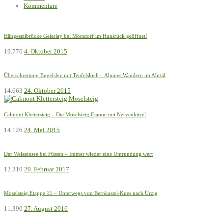
Kommentare
Hängeseilbrücke Geierlay bei Mörsdorf im Hunsrück geöffnet!
19.776
4. Oktober 2015
Überschreitung Engelsley mit Teufelsloch – Alpines Wandern im Ahrtal
14.663
24. Oktober 2015
Calmont Klettersteig – Die Moselsteig Etappe mit Nervenkitzel
14.126
24. Mai 2015
Der Weissensee bei Füssen – Immer wieder eine Umrundung wert
12.310
20. Februar 2017
Moselsteig Etappe 11 – Unterwegs von Bernkastel-Kues nach Ürzig
11.390
27. August 2016