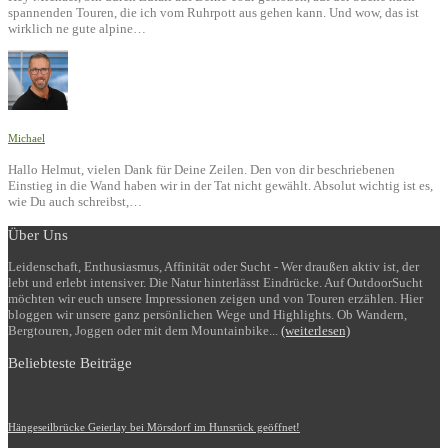
spannenden Touren, die ich vom Ruhrpott aus gehen kann. Und wow, das ist
wirklich ne gute alpine…
Michael
Hallo Helmut, vielen Dank für Deine Zeilen. Den von dir beschriebenen
Einstieg in die Wand haben wir in der Tat nicht gewählt. Absolut wichtig ist es,
wie Du auch schreibst,…
Über Uns
Leidenschaft, Enthusiasmus, Affinität oder Sucht - Wer draußen aktiv ist, der
lebt und erlebt intensiver. Die Natur hinterlässt Eindrücke. Auf OutdoorSucht
möchten wir euch unsere Impressionen zeigen und von Touren erzählen. Hier
bloggen wir unsere ganz persönlichen Wege und Highlights. Ob Wandern,
Bergtouren, Joggen oder mit dem Mountainbike...
(weiterlesen)
Beliebteste Beiträge
Hängeseilbrücke Geierlay bei Mörsdorf im Hunsrück geöffnet!