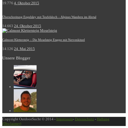
19.776
4. Oktober 2015
Überschreitung Engelsley mit Teufelsloch – Alpines Wandern im Ahrtal
14.663
24. Oktober 2015
Calmont Klettersteig – Die Moselsteig Etappe mit Nervenkitzel
14.126
24. Mai 2015
Unsere Blogger
Copyright OutdoorSucht © 2014 -
Impressum
-
Datenschutz
-
Haftung
(Disclaimer)