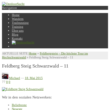
Navigation
Home
Wandern
Trailrunning
Training
Über uns
Blog
Kontakt
AKTUELLE SEITE:
Home
»
Feldbergsteig – Die höchste Tour im
Hochschwarzwald
»
Feldberg Steig Schwarzwald – 11
Feldberg Steig Schwarzwald – 11
Michael
—
18. Mai 2015
77
0
0
Wir in den sozialen Netzwerken:
Beliebteste
Neueste