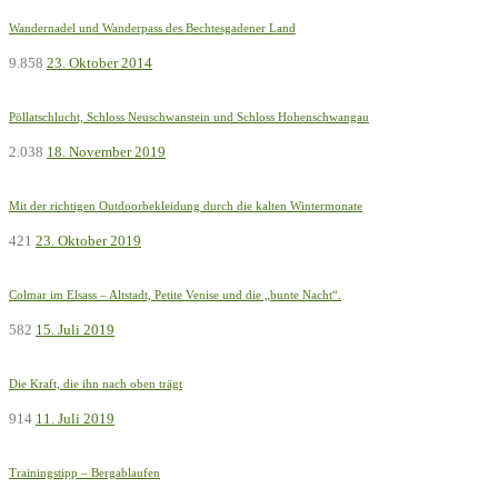
Wandernadel und Wanderpass des Bechtesgadener Land
9.858
23. Oktober 2014
Pöllatschlucht, Schloss Neuschwanstein und Schloss Hohenschwangau
2.038
18. November 2019
Mit der richtigen Outdoorbekleidung durch die kalten Wintermonate
421
23. Oktober 2019
Colmar im Elsass – Altstadt, Petite Venise und die „bunte Nacht“.
582
15. Juli 2019
Die Kraft, die ihn nach oben trägt
914
11. Juli 2019
Trainingstipp – Bergablaufen